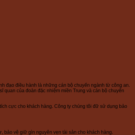
nh đạo điều hành là những cán bộ chuyển ngành từ công an.
c sĩ quan của đoàn đặc nhiệm miền Trung và cán bộ chuyển
 tích cực cho khách hàng. Công ty chúng tôi đữ sử dụng bảo
tự, bảo vệ giữ gìn nguyên vẹn tài sản cho khách hàng.