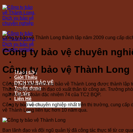
Skip
to
content
Công ty bảo vệ Thành Long thành lập năm 2009 cung cấp dị
Công ty bảo vệ chuyên nghi
Công ty bảo vệ Thành Long
Trang chủ
Giới Thiệu
DỊCH VỤ BẢO VỆ
Công ty cổ phần Dịch vụ bảo vệ Thành Long được thành lập t
Tuyển dụng
Thành viên ban lãnh đạo có xuất thân từ công an. Trưởng phò
Tin tức
ngành từ Lữ đoàn đặc nhiệm 74 của TC2 BQP.
Liên Hệ
Công ty bảo vệ chuyên nghiệp nhất trên thị trường, cung cấp 
vệ Thành Long liên tục hơn 10 năm qua.
Ban lãnh đạo và đội ngũ quản lý đã công tác thực tế từ cơ quan