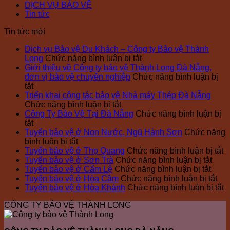
DỊCH VỤ BẢO VỆ
Tin tức
Tin tức mới
Dịch vụ Bảo vệ Du Khách – Công ty Bảo vệ Thành
ở
Long
Chức năng bình luận bị tắt
Dịch
Giới thiệu về Công ty bảo vệ Thành Long Đà Nẵng,
vụ
đơn vị bảo vệ chuyên nghiệp
Chức năng bình luận bị
ở
Bảo
tắt
Giới
vệ
Triển khai công tác bảo vệ Nhà máy Thép Đà Nẵng
thiệu
ở
Du
Chức năng bình luận bị tắt
về
Triển
Khách
Công Ty Bảo Vệ Tại Đà Nẵng
Chức năng bình luận bị
Công
ở
khai
–
tắt
ty
Công
công
Công
Tuyển bảo vệ ở Non Nước, Ngũ Hành Sơn
Chức năng
bảo
Ty
ở
tác
ty
bình luận bị tắt
vệ
Bảo
Tuyển
bảo
Bảo
ở
Tuyển bảo vệ ở Thọ Quang
Chức năng bình luận bị tắt
Thành
Vệ
bảo
vệ
vệ
ở
T
Tuyển bảo vệ ở Sơn Trà
Chức năng bình luận bị tắt
Long
Tại
vệ
Nhà
Thành
ở
Tuyể
b
Tuyển bảo vệ ở Cẩm Lệ
Chức năng bình luận bị tắt
Đà
Đà
ở
máy
Long
Tuyể
bảo
ở
v
Tuyển bảo vệ ở Hòa Cầm
Chức năng bình luận bị tắt
Nẵng,
Nẵng
Non
Thép
bảo
vệ
Tu
ở
ở
Tuyển bảo vệ ở Hòa Khánh
Chức năng bình luận bị tắt
đơn
Nước,
Đà
vệ
ở
bả
T
T
CÔNG TY BẢO VỆ THÀNH LONG
vị
Ngũ
Nẵng
ở
Sơn
vệ
Q
b
bảo
Hành
Cẩm
Trà
ở
v
vệ
Sơn
Lệ
Hò
ở