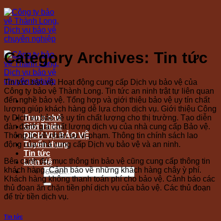
Skip
to
content
Category Archives:
Tin tức
Tin tức bảo vệ. Hoạt động cung cấp Dịch vụ bảo vệ của
Công ty bảo vệ Thành Long. Tin tức an ninh trật tự liên quan
đến nghề bảo vệ. Tổng hợp và giới thiệu bảo vệ uy tín chất
lượng giúp khách hàng dễ lựa chọn dịch vụ. Giới thiệu Công
ty DỊch vụ bảo vệ uy tín chất lượng cho thị trường. Tạo diễn
Trang chủ
đàn đánh giá chất lượng dịch vụ của nhà cung cấp Bảo vệ.
Giới Thiệu
Thông tin về nhân sự vi phạm. Thông tin chính sách lao
DỊCH VỤ BẢO VỆ
động của nhà cung cấp Dịch vụ bảo vệ và an ninh.
Tuyển dụng
Tin tức
Bên cạnh đó, mục thông tin bảo vệ cũng cung cấp thông tin
Liên Hệ
khách hàng. Cảnh báo về những khách hàng chây ỳ phí.
Khách hàng không thanh toán phí cho bảo vệ. Cảnh báo các
thủ đoạn ăn chặn tiền phí dịch vụ của bảo vệ. Các thủ đoạn
để trừ tiền dịch vụ.
Tin tức