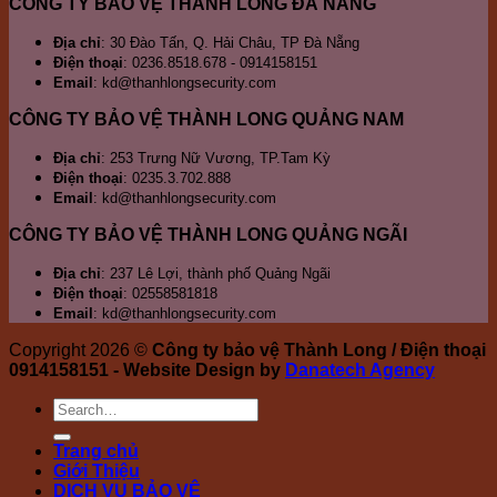
CÔNG TY BẢO VỆ THÀNH LONG ĐÀ NẴNG
chuyên
Cầ
H
nghiệp
K
Địa chỉ
: 30 Đào Tấn, Q. Hải Châu, TP Đà Nẵng
Điện thoại
: 0236.8518.678 - 0914158151
Email
: kd@thanhlongsecurity.com
CÔNG TY BẢO VỆ THÀNH LONG QUẢNG NAM
Địa chỉ
: 253 Trưng Nữ Vương, TP.Tam Kỳ
Điện thoại
: 0235.3.702.888
Email
: kd@thanhlongsecurity.com
CÔNG TY BẢO VỆ THÀNH LONG QUẢNG NGÃI
Địa chỉ
: 237 Lê Lợi, thành phố Quảng Ngãi
Điện thoại
: 02558581818
Email
: kd@thanhlongsecurity.com
Copyright 2026 ©
Công ty bảo vệ Thành Long / Điện thoại
0914158151 - Website Design by
Danatech Agency
Trang chủ
Giới Thiệu
DỊCH VỤ BẢO VỆ