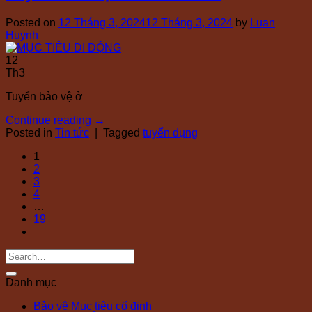
Posted on
12 Tháng 3, 2024
12 Tháng 3, 2024
by
Luan
Huynh
12
Th3
Tuyển bảo vệ ở
Continue reading
→
Posted in
Tin tức
|
Tagged
tuyển dụng
1
2
3
4
…
19
Danh mục
Bảo vệ Mục tiêu cố định