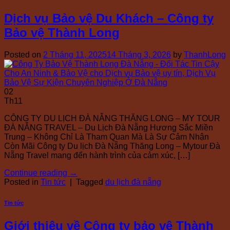
Dịch vụ Bảo vệ Du Khách – Công ty
Bảo vệ Thành Long
Posted on
2 Tháng 11, 2025
14 Tháng 3, 2026
by
ThanhLong
02
Th11
CÔNG TY DU LỊCH ĐÀ NẴNG THĂNG LONG – MY TOUR
ĐÀ NẴNG TRAVEL – Du Lịch Đà Nẵng Hương Sắc Miền
Trung – Không Chỉ Là Tham Quan Mà Là Sự Cảm Nhận
Còn Mãi Công ty Du lịch Đà Nẵng Thăng Long – Mytour Đà
Nẵng Travel mang đến hành trình của cảm xúc, […]
Continue reading
→
Posted in
Tin tức
|
Tagged
du lịch đà nẵng
Tin tức
Giới thiệu về Công ty bảo vệ Thành