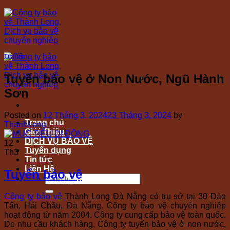
Skip
to
content
Tin tức
Tuyển bảo vệ ở Non Nước, Ngũ Hành
Sơn
Posted on
12 Tháng 3, 2024
23 Tháng 3, 2024
by
Trang chủ
ThanhLong
Giới Thiệu
DỊCH VỤ BẢO VỆ
12
Tuyển dụng
Th3
Tin tức
Liên Hệ
Tuyển bảo vệ
Công ty bảo vệ
Thành Long Đà Nẵng có trụ sở tại 30 Đào
Tấn, Hải Châu, Đà Nẵng. Công ty bảo vệ chuyên nghiệp
hoạt động từ năm 2004. Công ty cung cấp bảo vệ toàn quốc.
Do nhu cầu khách hàng, Công ty tuyển bảo vệ ở non nước,