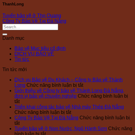
ThanhLong
Tuyển bảo vệ ở Thọ Quang
Công Ty Bảo Vệ Tại Đà Nẵng
Danh mục
Bảo vệ Mục tiêu cố định
DỊCH VỤ BẢO VỆ
Tin tức
Tin tức mới
Dịch vụ Bảo vệ Du Khách – Công ty Bảo vệ Thành
ở
Long
Chức năng bình luận bị tắt
Dịch
Giới thiệu về Công ty bảo vệ Thành Long Đà Nẵng,
vụ
đơn vị bảo vệ chuyên nghiệp
Chức năng bình luận bị
ở
Bảo
tắt
Giới
vệ
Triển khai công tác bảo vệ Nhà máy Thép Đà Nẵng
thiệu
ở
Du
Chức năng bình luận bị tắt
về
Triển
Khách
Công Ty Bảo Vệ Tại Đà Nẵng
Chức năng bình luận bị
Công
ở
khai
–
tắt
ty
Công
công
Công
Tuyển bảo vệ ở Non Nước, Ngũ Hành Sơn
Chức năng
bảo
Ty
ở
tác
ty
bình luận bị tắt