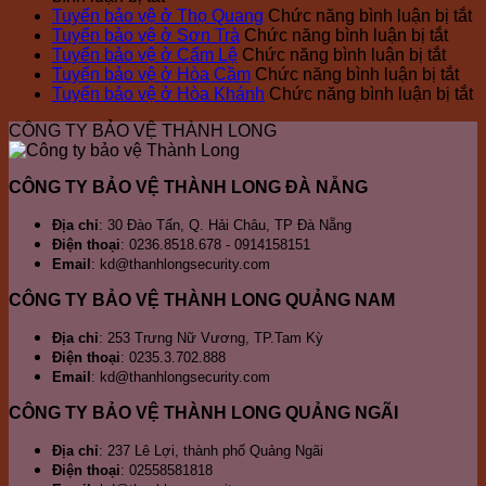
vệ
Bảo
Tuyển
bảo
Bảo
ở
Tuyển bảo vệ ở Thọ Quang
Chức năng bình luận bị tắt
Thành
Vệ
bảo
vệ
vệ
ở
T
Tuyển bảo vệ ở Sơn Trà
Chức năng bình luận bị tắt
Long
Tại
vệ
Nhà
Thành
ở
Tuyể
b
Tuyển bảo vệ ở Cẩm Lệ
Chức năng bình luận bị tắt
Đà
Đà
ở
máy
Long
Tuyể
bảo
ở
v
Tuyển bảo vệ ở Hòa Cầm
Chức năng bình luận bị tắt
Nẵng,
Nẵng
Non
Thép
bảo
vệ
Tu
ở
ở
Tuyển bảo vệ ở Hòa Khánh
Chức năng bình luận bị tắt
đơn
Nước,
Đà
vệ
ở
bả
T
T
CÔNG TY BẢO VỆ THÀNH LONG
vị
Ngũ
Nẵng
ở
Sơn
vệ
Q
b
bảo
Hành
Cẩm
Trà
ở
v
vệ
Sơn
Lệ
Hò
ở
CÔNG TY BẢO VỆ THÀNH LONG ĐÀ NẴNG
chuyên
Cầ
H
nghiệp
K
Địa chỉ
: 30 Đào Tấn, Q. Hải Châu, TP Đà Nẵng
Điện thoại
: 0236.8518.678 - 0914158151
Email
: kd@thanhlongsecurity.com
CÔNG TY BẢO VỆ THÀNH LONG QUẢNG NAM
Địa chỉ
: 253 Trưng Nữ Vương, TP.Tam Kỳ
Điện thoại
: 0235.3.702.888
Email
: kd@thanhlongsecurity.com
CÔNG TY BẢO VỆ THÀNH LONG QUẢNG NGÃI
Địa chỉ
: 237 Lê Lợi, thành phố Quảng Ngãi
Điện thoại
: 02558581818