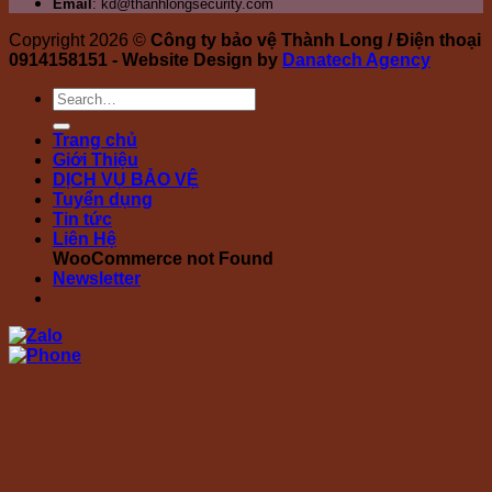
Email
: kd@thanhlongsecurity.com
Copyright 2026 ©
Công ty bảo vệ Thành Long / Điện thoại
0914158151 - Website Design by
Danatech Agency
Trang chủ
Giới Thiệu
DỊCH VỤ BẢO VỆ
Tuyển dụng
Tin tức
Liên Hệ
WooCommerce not Found
Newsletter