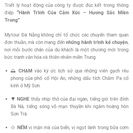
Triết lý hoạt động của công ty được đúc kết trong thông
điệp
“Hành Trình Của Cảm Xúc – Hương Sắc Miền
Trung”
.
Mytour Đà Nẵng không chỉ tổ chức các chuyến tham quan
đơn thuần, mà còn mang đến
những hành trình kể chuyện
,
nơi mỗi bước chân của du khách là một chương mới trong
bức tranh văn hóa và thiên nhiên miền Trung.
🌅
CHẠM
vào ký ức lịch sử qua những viên gạch rêu
phong của phố cổ Hội An, những dấu tích Chăm Pa cổ
kính ở Mỹ Sơn.
🌳
NGHE
thấy nhịp thở của đại ngàn, tiếng gió trên đỉnh
Bà Nà, tiếng sóng vỗ mạn thuyền khi ngắm hoàng hôn
Sơn Trà.
🍲
NẾM
vị mặn mà của biển, vị ngọt lành trong bữa cơm