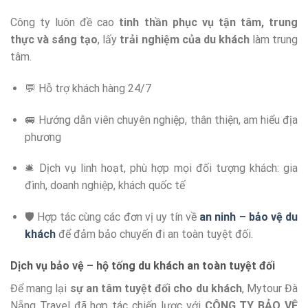
Công ty luôn đề cao
tinh thần phục vụ tận tâm, trung
thực và sáng tạo
, lấy
trải nghiệm của du khách
làm trung
tâm.
💬 Hỗ trợ khách hàng 24/7
🚐 Hướng dẫn viên chuyên nghiệp, thân thiện, am hiểu địa
phương
🛎️ Dịch vụ linh hoạt, phù hợp mọi đối tượng khách: gia
đình, doanh nghiệp, khách quốc tế
🛡️ Hợp tác cùng các đơn vị uy tín về
an ninh – bảo vệ du
khách
để đảm bảo chuyến đi an toàn tuyệt đối.
Dịch vụ bảo vệ – hộ tống du khách an toàn tuyệt đối
Để mang lại
sự an tâm tuyệt đối cho du khách
, Mytour Đà
Nẵng Travel đã hợp tác chiến lược với
CÔNG TY BẢO VỆ