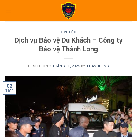
Skip
to
content
TIN TỨC
Dịch vụ Bảo vệ Du Khách – Công ty
Bảo vệ Thành Long
POSTED ON
2 THÁNG 11, 2025
BY
THANHLONG
02
Th11