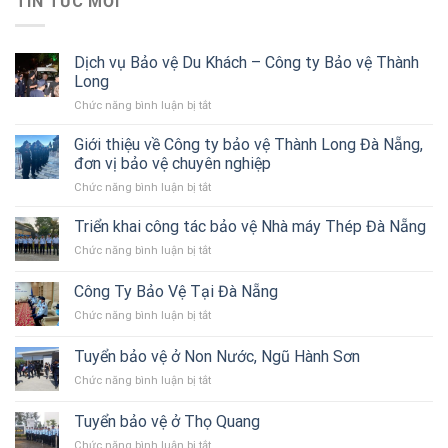
TIN TỨC MỚI
Dịch vụ Bảo vệ Du Khách – Công ty Bảo vệ Thành
Long
ở
Chức năng bình luận bị tắt
Dịch
vụ
Giới thiệu về Công ty bảo vệ Thành Long Đà Nẵng,
Bảo
đơn vị bảo vệ chuyên nghiệp
vệ
ở
Chức năng bình luận bị tắt
Du
Giới
Khách
thiệu
Triển khai công tác bảo vệ Nhà máy Thép Đà Nẵng
–
về
Công
ở
Chức năng bình luận bị tắt
Công
ty
Triển
ty
Bảo
khai
Công Ty Bảo Vệ Tại Đà Nẵng
bảo
vệ
công
vệ
Thành
ở
Chức năng bình luận bị tắt
tác
Thành
Long
Công
bảo
Long
Ty
vệ
Tuyển bảo vệ ở Non Nước, Ngũ Hành Sơn
Đà
Bảo
Nhà
Nẵng,
ở
Chức năng bình luận bị tắt
Vệ
máy
đơn
Tuyển
Tại
Thép
vị
bảo
Đà
Tuyển bảo vệ ở Thọ Quang
Đà
bảo
vệ
Nẵng
Nẵng
vệ
ở
Chức năng bình luận bị tắt
ở