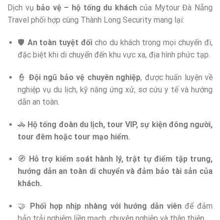
Dịch vụ
bảo vệ – hộ tống du khách
của Mytour Đà Nẵng
Travel phối hợp cùng Thành Long Security mang lại:
🛡️
An toàn tuyệt đối
cho du khách trong mọi chuyến đi,
đặc biệt khi di chuyển đến khu vực xa, địa hình phức tạp.
👮
Đội ngũ bảo vệ chuyên nghiệp
, được huấn luyện về
nghiệp vụ du lịch, kỹ năng ứng xử, sơ cứu y tế và hướng
dẫn an toàn.
🚓
Hộ tống đoàn du lịch, tour VIP, sự kiện đông người,
tour đêm hoặc tour mạo hiểm.
🧭
Hỗ trợ kiểm soát hành lý, trật tự điểm tập trung,
hướng dẫn an toàn di chuyển và đảm bảo tài sản của
khách.
🤝
Phối hợp nhịp nhàng với hướng dẫn viên
để đảm
bảo trải nghiệm liền mạch, chuyên nghiệp và thân thiện.