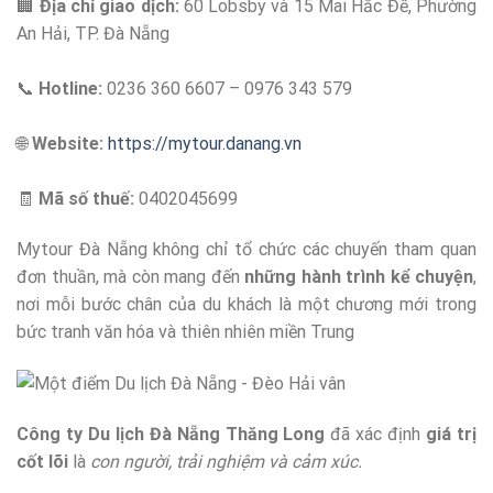
🏢
Địa chỉ giao dịch:
60 Lobsby và 15 Mai Hắc Đế, Phường
An Hải, TP. Đà Nẵng
📞
Hotline:
0236 360 6607 – 0976 343 579
🌐
Website:
https://mytour.danang.vn
🧾
Mã số thuế:
0402045699
Mytour Đà Nẵng không chỉ tổ chức các chuyến tham quan
đơn thuần, mà còn mang đến
những hành trình kể chuyện
,
nơi mỗi bước chân của du khách là một chương mới trong
bức tranh văn hóa và thiên nhiên miền Trung
Công ty Du lịch Đà Nẵng Thăng Long
đã xác định
giá trị
cốt lõi
là
con người, trải nghiệm và cảm xúc.