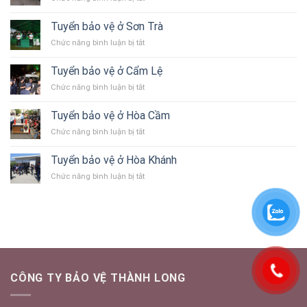
chuyên
Tuyển
Non
nghiệp
bảo
Nước,
Tuyển bảo vệ ở Sơn Trà
vệ
Ngũ
ở
Chức năng bình luận bị tắt
ở
Hành
Tuyển
Thọ
Sơn
bảo
Quang
Tuyển bảo vệ ở Cẩm Lệ
vệ
ở
Chức năng bình luận bị tắt
ở
Tuyển
Sơn
bảo
Trà
Tuyển bảo vệ ở Hòa Cầm
vệ
ở
Chức năng bình luận bị tắt
ở
Tuyển
Cẩm
bảo
Lệ
Tuyển bảo vệ ở Hòa Khánh
vệ
ở
Chức năng bình luận bị tắt
ở
Tuyển
Hòa
bảo
Cầm
vệ
ở
Hòa
Khánh
CÔNG TY BẢO VỆ THÀNH LONG