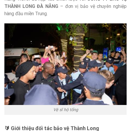
THÀNH LONG ĐÀ NẴNG
– đơn vị bảo vệ chuyên nghiệp
hàng đầu miền Trung.
Vệ sĩ hộ tống
🔰 Giới thiệu đối tác bảo vệ Thành Long