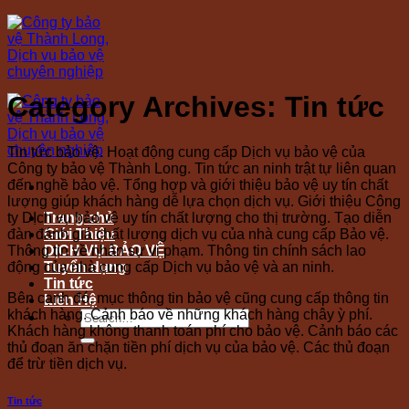
Skip
to
content
Category Archives:
Tin tức
Tin tức bảo vệ. Hoạt động cung cấp Dịch vụ bảo vệ của
Công ty bảo vệ Thành Long. Tin tức an ninh trật tự liên quan
đến nghề bảo vệ. Tổng hợp và giới thiệu bảo vệ uy tín chất
lượng giúp khách hàng dễ lựa chọn dịch vụ. Giới thiệu Công
ty DỊch vụ bảo vệ uy tín chất lượng cho thị trường. Tạo diễn
Trang chủ
đàn đánh giá chất lượng dịch vụ của nhà cung cấp Bảo vệ.
Giới Thiệu
Thông tin về nhân sự vi phạm. Thông tin chính sách lao
DỊCH VỤ BẢO VỆ
động của nhà cung cấp Dịch vụ bảo vệ và an ninh.
Tuyển dụng
Tin tức
Bên cạnh đó, mục thông tin bảo vệ cũng cung cấp thông tin
Liên Hệ
khách hàng. Cảnh báo về những khách hàng chây ỳ phí.
Khách hàng không thanh toán phí cho bảo vệ. Cảnh báo các
thủ đoạn ăn chặn tiền phí dịch vụ của bảo vệ. Các thủ đoạn
để trừ tiền dịch vụ.
Tin tức