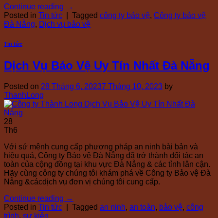
Continue reading
→
Posted in
Tin tức
|
Tagged
công ty bảo vệ
,
Công ty bảo vệ
Đà Nẵng
,
Dịch vụ bảo vệ
Tin tức
Dịch Vụ Bảo Vệ Uy Tín Nhất Đà Nẵng
Posted on
28 Tháng 6, 2023
7 Tháng 10, 2023
by
ThanhLong
28
Th6
Với sứ mệnh cung cấp phương pháp an ninh bài bản và
hiệu quả, Công ty Bảo vệ Đà Nẵng đã trở thành đối tác an
toàn của cộng đồng tại khu vực Đà Nẵng & các tỉnh lân cận.
Hãy cùng công ty chúng tôi khám phá về Công ty Bảo vệ Đà
Nẵng &cácdịch vụ đơn vị chúng tôi cung cấp.
Continue reading
→
Posted in
Tin tức
|
Tagged
an ninh
,
an toàn
,
bảo vệ
,
công
trình
,
sự kiện