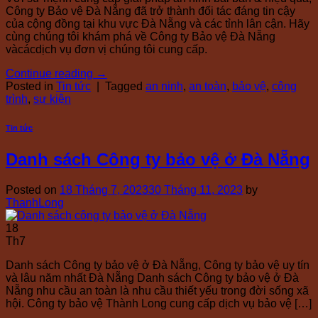
Công ty Bảo vệ Đà Nẵng đã trở thành đối tác đáng tin cậy
của cộng đồng tại khu vực Đà Nẵng và các tỉnh lân cận. Hãy
cùng chúng tôi khám phá về Công ty Bảo vệ Đà Nẵng
vàcácdịch vụ đơn vị chúng tôi cung cấp.
Continue reading
→
Posted in
Tin tức
|
Tagged
an ninh
,
an toàn
,
bảo vệ
,
công
trình
,
sự kiện
Tin tức
Danh sách Công ty bảo vệ ở Đà Nẵng
Posted on
18 Tháng 7, 2023
30 Tháng 11, 2023
by
ThanhLong
18
Th7
Danh sách Công ty bảo vệ ở Đà Nẵng, Công ty bảo vệ uy tín
và lâu năm nhất Đà Nẵng Danh sách Công ty bảo vệ ở Đà
Nẵng nhu cầu an toàn là nhu cầu thiết yếu trong đời sống xã
hội. Công ty bảo vệ Thành Long cung cấp dịch vụ bảo vệ […]