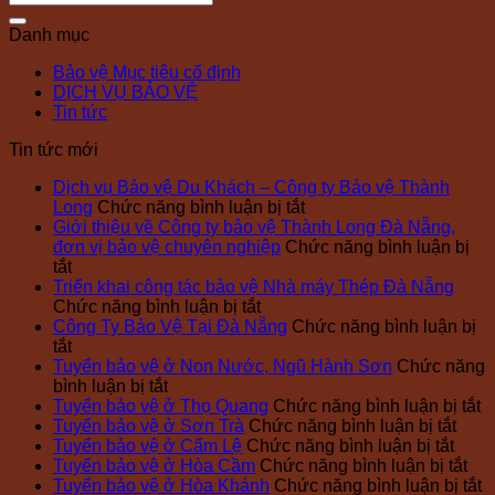
Danh mục
Bảo vệ Mục tiêu cố định
DỊCH VỤ BẢO VỆ
Tin tức
Tin tức mới
Dịch vụ Bảo vệ Du Khách – Công ty Bảo vệ Thành
ở
Long
Chức năng bình luận bị tắt
Dịch
Giới thiệu về Công ty bảo vệ Thành Long Đà Nẵng,
vụ
đơn vị bảo vệ chuyên nghiệp
Chức năng bình luận bị
ở
Bảo
tắt
Giới
vệ
Triển khai công tác bảo vệ Nhà máy Thép Đà Nẵng
thiệu
ở
Du
Chức năng bình luận bị tắt
về
Triển
Khách
Công Ty Bảo Vệ Tại Đà Nẵng
Chức năng bình luận bị
Công
ở
khai
–
tắt
ty
Công
công
Công
Tuyển bảo vệ ở Non Nước, Ngũ Hành Sơn
Chức năng
bảo
Ty
ở
tác
ty
bình luận bị tắt
vệ
Bảo
Tuyển
bảo
Bảo
ở
Tuyển bảo vệ ở Thọ Quang
Chức năng bình luận bị tắt
Thành
Vệ
bảo
vệ
vệ
ở
T
Tuyển bảo vệ ở Sơn Trà
Chức năng bình luận bị tắt
Long
Tại
vệ
Nhà
Thành
ở
Tuyể
b
Tuyển bảo vệ ở Cẩm Lệ
Chức năng bình luận bị tắt
Đà
Đà
ở
máy
Long
Tuyể
bảo
ở
v
Tuyển bảo vệ ở Hòa Cầm
Chức năng bình luận bị tắt
Nẵng,
Nẵng
Non
Thép
bảo
vệ
Tu
ở
ở
Tuyển bảo vệ ở Hòa Khánh
Chức năng bình luận bị tắt