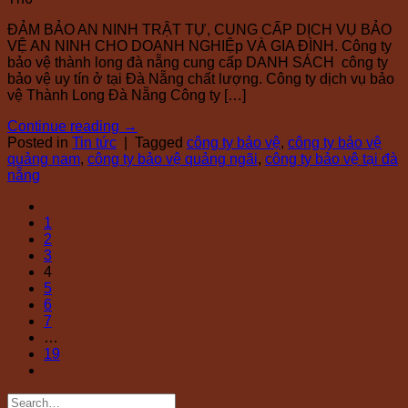
ĐẢM BẢO AN NINH TRẬT TỰ, CUNG CẤP DỊCH VỤ BẢO
VỆ AN NINH CHO DOANH NGHIỆp VÀ GIA ĐÌNH. Công ty
bảo vệ thành long đà nẵng cung cấp DANH SÁCH công ty
bảo vệ uy tín ở tại Đà Nẵng chất lượng. Công ty dịch vụ bảo
vệ Thành Long Đà Nẵng Công ty […]
Continue reading
→
Posted in
Tin tức
|
Tagged
công ty bảo vệ
,
công ty bảo vệ
quảng nam
,
công ty bảo vệ quảng ngãi
,
công ty bảo vệ tại đà
nẵng
1
2
3
4
5
6
7
…
19