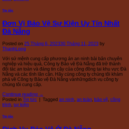
Tin tức
Đơn Vị Bảo Vệ Sự Kiện Uy Tín Nhất
Đà Nẵng
Posted on
25 Tháng 6, 2023
30 Tháng 11, 2023
by
ThanhLong
Với sứ mệnh cung cấp phương án an ninh bài bản chuyên
nghiệp và hiệu quả, Công ty Bảo vệ Đà Nẵng đã trở thành
đối tác an toàn và đáng tin cậy của cộng đồng tại khu vực Đà
Nẵng và các tỉnh lân cận. Hãy cùng công ty chúng tôi khám
phá về Công ty Bảo vệ Đà Nẵng vànhữngdịch vụ công ty
chúng tôi cung cấp.
Continue reading
→
Posted in
Tin tức
|
Tagged
an ninh
,
an toàn
,
bảo vệ
,
công
trình
,
sự kiện
Tin tức