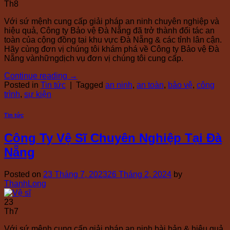
Th8
Với sứ mệnh cung cấp giải pháp an ninh chuyên nghiệp và
hiệu quả, Công ty Bảo vệ Đà Nẵng đã trở thành đối tác an
toàn của cộng đồng tại khu vực Đà Nẵng & các tỉnh lân cận.
Hãy cùng đơn vị chúng tôi khám phá về Công ty Bảo vệ Đà
Nẵng vànhữngdịch vụ đơn vị chúng tôi cung cấp.
Continue reading
→
Posted in
Tin tức
|
Tagged
an ninh
,
an toàn
,
bảo vệ
,
công
trình
,
sự kiện
Tin tức
Công Ty Vệ Sĩ Chuyên Nghiệp Tại Đà
Nẵng
Posted on
23 Tháng 7, 2023
26 Tháng 2, 2024
by
ThanhLong
23
Th7
Với sứ mệnh cung cấp giải pháp an ninh bài bản & hiệu quả,