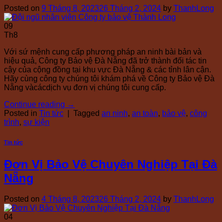
Posted on
9 Tháng 8, 2023
26 Tháng 2, 2024
by
ThanhLong
09
Th8
Với sứ mệnh cung cấp phương pháp an ninh bài bản và
hiệu quả, Công ty Bảo vệ Đà Nẵng đã trở thành đối tác tin
cậy của cộng đồng tại khu vực Đà Nẵng & các tỉnh lân cận.
Hãy cùng công ty chúng tôi khám phá về Công ty Bảo vệ Đà
Nẵng vàcácdịch vụ đơn vị chúng tôi cung cấp.
Continue reading
→
Posted in
Tin tức
|
Tagged
an ninh
,
an toàn
,
bảo vệ
,
công
trình
,
sự kiện
Tin tức
Đơn Vị Bảo Vệ Chuyên Nghiệp Tại Đà
Nẵng
Posted on
4 Tháng 8, 2023
26 Tháng 2, 2024
by
ThanhLong
04