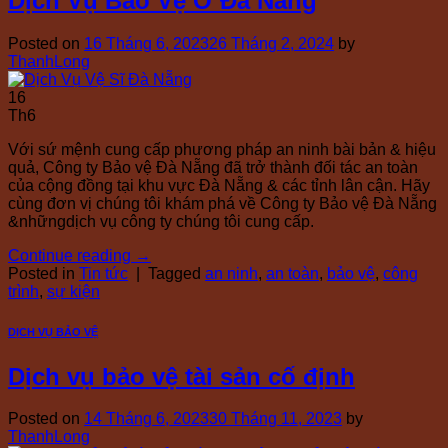
Dịch Vụ Bảo Vệ Ở Đà Nẵng
Posted on
16 Tháng 6, 2023
26 Tháng 2, 2024
by
ThanhLong
16
Th6
Với sứ mệnh cung cấp phương pháp an ninh bài bản & hiệu
quả, Công ty Bảo vệ Đà Nẵng đã trở thành đối tác an toàn
của cộng đồng tại khu vực Đà Nẵng & các tỉnh lân cận. Hãy
cùng đơn vị chúng tôi khám phá về Công ty Bảo vệ Đà Nẵng
&nhữngdịch vụ công ty chúng tôi cung cấp.
Continue reading
→
Posted in
Tin tức
|
Tagged
an ninh
,
an toàn
,
bảo vệ
,
công
trình
,
sự kiện
DỊCH VỤ BẢO VỆ
Dịch vụ bảo vệ tài sản cố định
Posted on
14 Tháng 6, 2023
30 Tháng 11, 2023
by
ThanhLong