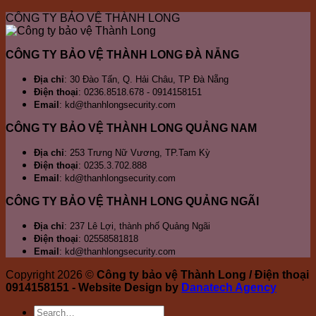
đơn
Nước,
Đà
vệ
ở
bả
T
T
CÔNG TY BẢO VỆ THÀNH LONG
vị
Ngũ
Nẵng
ở
Sơn
vệ
Q
b
bảo
Hành
Cẩm
Trà
ở
v
vệ
Sơn
Lệ
Hò
ở
CÔNG TY BẢO VỆ THÀNH LONG ĐÀ NẴNG
chuyên
Cầ
H
nghiệp
K
Địa chỉ
: 30 Đào Tấn, Q. Hải Châu, TP Đà Nẵng
Điện thoại
: 0236.8518.678 - 0914158151
Email
: kd@thanhlongsecurity.com
CÔNG TY BẢO VỆ THÀNH LONG QUẢNG NAM
Địa chỉ
: 253 Trưng Nữ Vương, TP.Tam Kỳ
Điện thoại
: 0235.3.702.888
Email
: kd@thanhlongsecurity.com
CÔNG TY BẢO VỆ THÀNH LONG QUẢNG NGÃI
Địa chỉ
: 237 Lê Lợi, thành phố Quảng Ngãi
Điện thoại
: 02558581818
Email
: kd@thanhlongsecurity.com
Copyright 2026 ©
Công ty bảo vệ Thành Long / Điện thoại
0914158151 - Website Design by
Danatech Agency