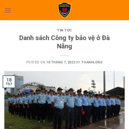
Skip
to
content
TIN TỨC
Danh sách Công ty bảo vệ ở Đà
Nẵng
POSTED ON
18 THÁNG 7, 2023
BY
THANHLONG
18
Th7