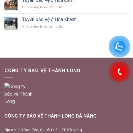
Tuyển bảo vệ ở Hòa Cầm
vệ
ở
Chức năng bình luận bị tắt
ở
Tuyển
Cẩm
bảo
Lệ
Tuyển bảo vệ ở Hòa Khánh
vệ
ở
Chức năng bình luận bị tắt
ở
Tuyển
Hòa
bảo
Cầm
vệ
ở
Hòa
Khánh
CÔNG TY BẢO VỆ THÀNH LONG
CÔNG TY BẢO VỆ THÀNH LONG ĐÀ NẴNG
Địa chỉ
: 30 Đào Tấn, Q. Hải Châu, TP Đà Nẵng