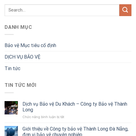
DANH MỤC
Bảo vệ Mục tiêu cố định
DỊCH VỤ BẢO VỆ
Tin tức
TIN TỨC MỚI
Dịch vụ Bảo vệ Du Khách – Công ty Bảo vệ Thành
Long
ở
Chức năng bình luận bị tắt
Dịch
vụ
Giới thiệu về Công ty bảo vệ Thành Long Đà Nẵng,
Bảo
đơn vị bảo vệ chuyên nghiệp