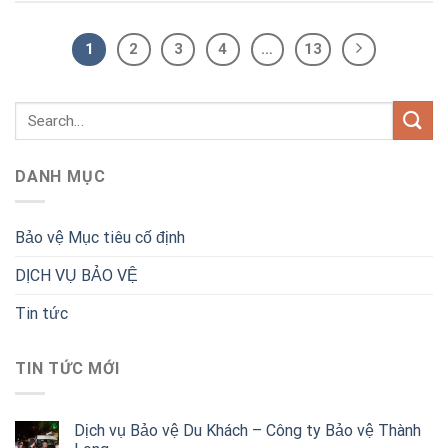
1
2
3
4
…
13
DANH MỤC
Bảo vệ Mục tiêu cố định
DỊCH VỤ BẢO VỆ
Tin tức
TIN TỨC MỚI
Dịch vụ Bảo vệ Du Khách – Công ty Bảo vệ Thành