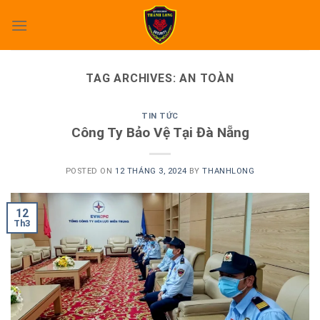
Skip
to
content
TAG ARCHIVES:
AN TOÀN
TIN TỨC
Công Ty Bảo Vệ Tại Đà Nẵng
POSTED ON
12 THÁNG 3, 2024
BY
THANHLONG
12
Th3