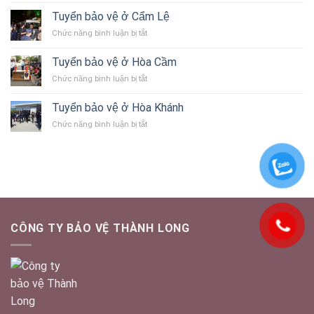
Thọ
Sơn
bảo
Quang
Tuyển bảo vệ ở Cẩm Lệ
vệ
ở
Chức năng bình luận bị tắt
ở
Tuyển
Sơn
bảo
Trà
Tuyển bảo vệ ở Hòa Cầm
vệ
ở
Chức năng bình luận bị tắt
ở
Tuyển
Cẩm
bảo
Lệ
Tuyển bảo vệ ở Hòa Khánh
vệ
ở
Chức năng bình luận bị tắt
ở
Tuyển
Hòa
bảo
Cầm
vệ
ở
Hòa
Khánh
CÔNG TY BẢO VỆ THÀNH LONG