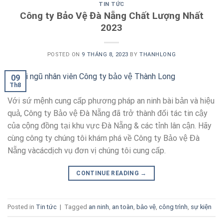
TIN TỨC
Công ty Bảo Vệ Đà Nẵng Chất Lượng Nhất
2023
POSTED ON
9 THÁNG 8, 2023
BY
THANHLONG
09
Th8
Với sứ mệnh cung cấp phương pháp an ninh bài bản và hiệu
quả, Công ty Bảo vệ Đà Nẵng đã trở thành đối tác tin cậy
của cộng đồng tại khu vực Đà Nẵng & các tỉnh lân cận. Hãy
cùng công ty chúng tôi khám phá về Công ty Bảo vệ Đà
Nẵng vàcácdịch vụ đơn vị chúng tôi cung cấp.
CONTINUE READING
→
Posted in
Tin tức
|
Tagged
an ninh
,
an toàn
,
bảo vệ
,
công trình
,
sự kiện