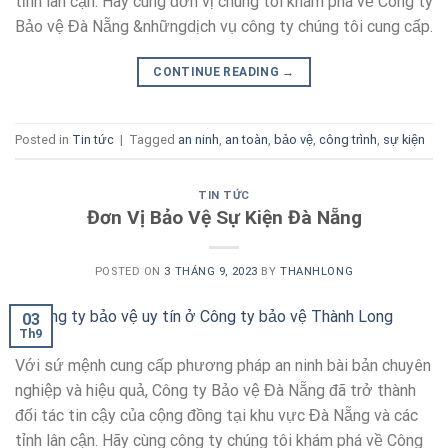
tỉnh lân cận. Hãy cùng đơn vị chúng tôi khám phá về Công ty
Bảo vệ Đà Nẵng &nhữngdịch vụ công ty chúng tôi cung cấp.
CONTINUE READING
→
Posted in
Tin tức
|
Tagged
an ninh
,
an toàn
,
bảo vệ
,
công trình
,
sự kiện
TIN TỨC
Đơn Vị Bảo Vệ Sự Kiện Đà Nẵng
POSTED ON
3 THÁNG 9, 2023
BY
THANHLONG
03
Th9
Với sứ mệnh cung cấp phương pháp an ninh bài bản chuyên
nghiệp và hiệu quả, Công ty Bảo vệ Đà Nẵng đã trở thành
đối tác tin cậy của cộng đồng tại khu vực Đà Nẵng và các
tỉnh lân cận. Hãy cùng công ty chúng tôi khám phá về Công