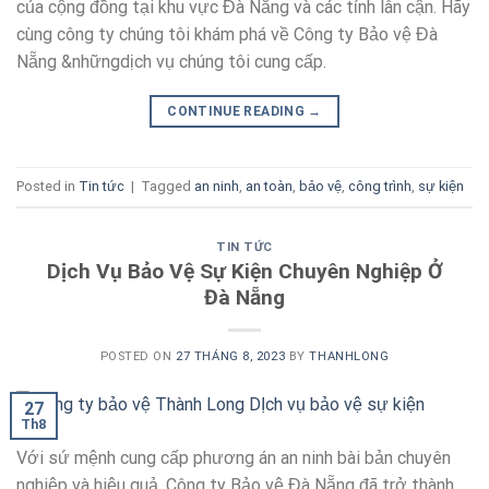
của cộng đồng tại khu vực Đà Nẵng và các tỉnh lân cận. Hãy
cùng công ty chúng tôi khám phá về Công ty Bảo vệ Đà
Nẵng &nhữngdịch vụ chúng tôi cung cấp.
CONTINUE READING
→
Posted in
Tin tức
|
Tagged
an ninh
,
an toàn
,
bảo vệ
,
công trình
,
sự kiện
TIN TỨC
Dịch Vụ Bảo Vệ Sự Kiện Chuyên Nghiệp Ở
Đà Nẵng
POSTED ON
27 THÁNG 8, 2023
BY
THANHLONG
27
Th8
Với sứ mệnh cung cấp phương án an ninh bài bản chuyên
nghiệp và hiệu quả, Công ty Bảo vệ Đà Nẵng đã trở thành