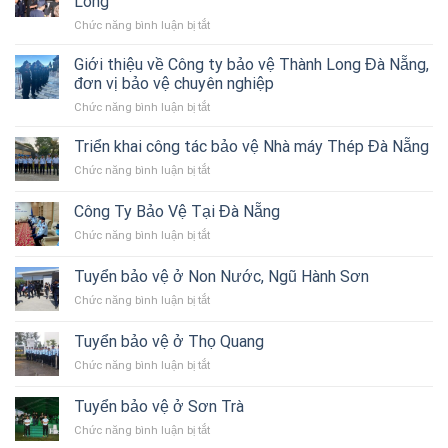
Long
ở
Chức năng bình luận bị tắt
Dịch
vụ
Giới thiệu về Công ty bảo vệ Thành Long Đà Nẵng,
Bảo
đơn vị bảo vệ chuyên nghiệp
vệ
ở
Chức năng bình luận bị tắt
Du
Giới
Khách
thiệu
Triển khai công tác bảo vệ Nhà máy Thép Đà Nẵng
–
về
Công
ở
Chức năng bình luận bị tắt
Công
ty
Triển
ty
Bảo
khai
Công Ty Bảo Vệ Tại Đà Nẵng
bảo
vệ
công
vệ
Thành
ở
Chức năng bình luận bị tắt
tác
Thành
Long
Công
bảo
Long
Ty
vệ
Tuyển bảo vệ ở Non Nước, Ngũ Hành Sơn
Đà
Bảo
Nhà
Nẵng,
ở
Chức năng bình luận bị tắt
Vệ
máy
đơn
Tuyển
Tại
Thép
vị
bảo
Đà
Tuyển bảo vệ ở Thọ Quang
Đà
bảo
vệ
Nẵng
Nẵng
vệ
ở
Chức năng bình luận bị tắt
ở
chuyên
Tuyển
Non
nghiệp
bảo
Nước,
Tuyển bảo vệ ở Sơn Trà
vệ
Ngũ
ở
Chức năng bình luận bị tắt
ở
Hành
Tuyển