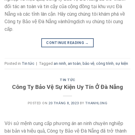
đối tác an toàn và tin cậy của cộng đồng tại khu vực Đà
Nẵng và các tỉnh lân cận. Hãy cùng chúng tôi khám phá về
Công ty Bảo vệ Đà Nẵng vànhữngdịch vụ chúng tôi cung
cấp.
CONTINUE READING
→
Posted in
Tin tức
|
Tagged
an ninh
,
an toàn
,
bảo vệ
,
công trình
,
sự kiện
TIN TỨC
Công Ty Bảo Vệ Sự Kiện Uy Tín Ở Đà Nẵng
POSTED ON
20 THÁNG 8, 2023
BY
THANHLONG
Với sứ mệnh cung cấp phương án an ninh chuyên nghiệp
bài bản và hiệu quả, Công ty Bảo vệ Đà Nẵng đã trở thành