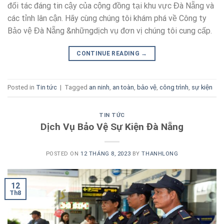
đối tác đáng tin cậy của cộng đồng tại khu vực Đà Nẵng và
các tỉnh lân cận. Hãy cùng chúng tôi khám phá về Công ty
Bảo vệ Đà Nẵng &nhữngdịch vụ đơn vị chúng tôi cung cấp.
CONTINUE READING
→
Posted in
Tin tức
|
Tagged
an ninh
,
an toàn
,
bảo vệ
,
công trình
,
sự kiện
TIN TỨC
Dịch Vụ Bảo Vệ Sự Kiện Đà Nẵng
POSTED ON
12 THÁNG 8, 2023
BY
THANHLONG
12
Th8