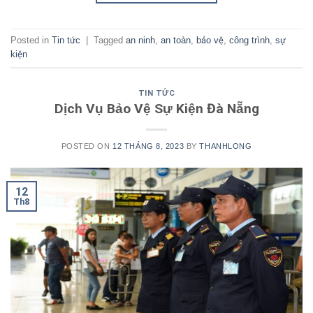
Posted in
Tin tức
|
Tagged
an ninh
,
an toàn
,
bảo vệ
,
công trình
,
sự
kiện
TIN TỨC
Dịch Vụ Bảo Vệ Sự Kiện Đà Nẵng
POSTED ON
12 THÁNG 8, 2023
BY
THANHLONG
12
Th8