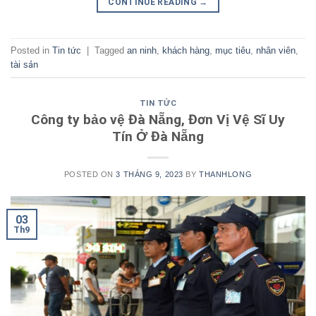
CONTINUE READING
→
Posted in
Tin tức
|
Tagged
an ninh
,
khách hàng
,
mục tiêu
,
nhân viên
,
tài sản
TIN TỨC
Công ty bảo vệ Đà Nẵng, Đơn Vị Vệ Sĩ Uy
Tín Ở Đà Nẵng
POSTED ON
3 THÁNG 9, 2023
BY
THANHLONG
03
Th9