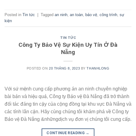
Posted in
Tin tức
|
Tagged
an ninh
,
an toàn
,
bảo vệ
,
công trình
,
sự
kiện
TIN TỨC
Công Ty Bảo Vệ Sự Kiện Uy Tín Ở Đà
Nẵng
POSTED ON
20 THÁNG 8, 2023
BY
THANHLONG
Với sứ mệnh cung cấp phương án an ninh chuyên nghiệp
bài bản và hiệu quả, Công ty Bảo vệ Đà Nẵng đã trở thành
đối tác đáng tin cậy của cộng đồng tại khu vực Đà Nẵng và
các tỉnh lân cận. Hãy cùng chúng tôi khám phá về Công ty
Bảo vệ Đà Nẵng &nhữngdịch vụ đơn vị chúng tôi cung cấp.
CONTINUE READING
→