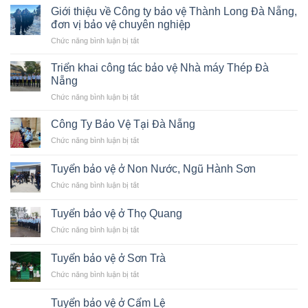
vụ
Giới thiệu về Công ty bảo vệ Thành Long Đà Nẵng,
Bảo
đơn vị bảo vệ chuyên nghiệp
vệ
ở
Chức năng bình luận bị tắt
Du
Giới
Khách
thiệu
–
Triển khai công tác bảo vệ Nhà máy Thép Đà
về
Công
Nẵng
Công
ty
ở
Chức năng bình luận bị tắt
ty
Bảo
Triển
bảo
vệ
khai
vệ
Công Ty Bảo Vệ Tại Đà Nẵng
Thành
công
Thành
Long
ở
Chức năng bình luận bị tắt
tác
Long
Công
bảo
Đà
Ty
vệ
Tuyển bảo vệ ở Non Nước, Ngũ Hành Sơn
Nẵng,
Bảo
Nhà
đơn
ở
Chức năng bình luận bị tắt
Vệ
máy
vị
Tuyển
Tại
Thép
bảo
bảo
Đà
Tuyển bảo vệ ở Thọ Quang
Đà
vệ
vệ
Nẵng
Nẵng
chuyên
ở
Chức năng bình luận bị tắt
ở
nghiệp
Tuyển
Non
bảo
Nước,
Tuyển bảo vệ ở Sơn Trà
vệ
Ngũ
ở
Chức năng bình luận bị tắt
ở
Hành
Tuyển
Thọ
Sơn
bảo
Quang
Tuyển bảo vệ ở Cẩm Lệ