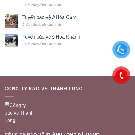
vệ
ở
Chức năng bình luận bị tắt
ở
Tuyển
Sơn
bảo
Trà
Tuyển bảo vệ ở Hòa Cầm
vệ
ở
Chức năng bình luận bị tắt
ở
Tuyển
Cẩm
bảo
Lệ
Tuyển bảo vệ ở Hòa Khánh
vệ
ở
Chức năng bình luận bị tắt
ở
Tuyển
Hòa
bảo
Cầm
vệ
ở
Hòa
Khánh
CÔNG TY BẢO VỆ THÀNH LONG