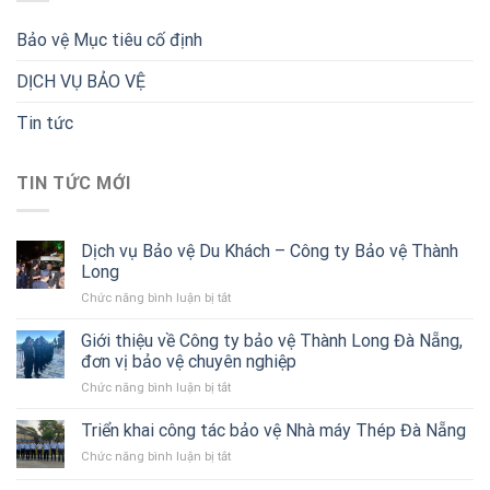
Bảo vệ Mục tiêu cố định
DỊCH VỤ BẢO VỆ
Tin tức
TIN TỨC MỚI
Dịch vụ Bảo vệ Du Khách – Công ty Bảo vệ Thành
Long
ở
Chức năng bình luận bị tắt
Dịch
vụ
Giới thiệu về Công ty bảo vệ Thành Long Đà Nẵng,
Bảo
đơn vị bảo vệ chuyên nghiệp
vệ
ở
Chức năng bình luận bị tắt
Du
Giới
Khách
thiệu
Triển khai công tác bảo vệ Nhà máy Thép Đà Nẵng
–
về
Công
ở
Chức năng bình luận bị tắt
Công
ty
Triển
ty
Bảo