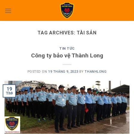
Skip
to
content
TAG ARCHIVES:
TÀI SẢN
TIN TỨC
Công ty bảo vệ Thành Long
POSTED ON
19 THÁNG 9, 2023
BY
THANHLONG
19
Th9