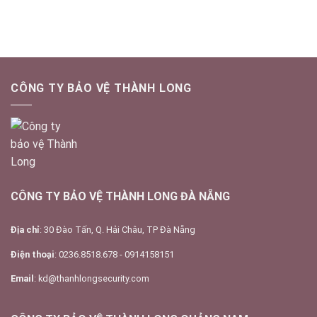
bảo
Cầm
vệ
ở
Hòa
Khánh
CÔNG TY BẢO VỆ THÀNH LONG
CÔNG TY BẢO VỆ THÀNH LONG ĐÀ NẴNG
Địa chỉ
: 30 Đào Tấn, Q. Hải Châu, TP Đà Nẵng
Điện thoại
: 0236.8518.678 - 0914158151
Email
: kd@thanhlongsecurity.com