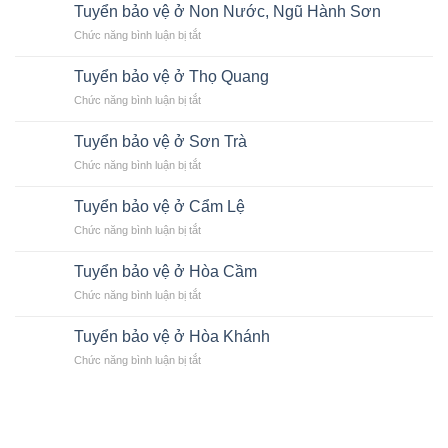
Ty
vệ
Tuyển bảo vệ ở Non Nước, Ngũ Hành Sơn
Nẵng,
Bảo
Nhà
đơn
ở
Chức năng bình luận bị tắt
Vệ
máy
vị
Tuyển
Tại
Thép
bảo
bảo
Đà
Tuyển bảo vệ ở Thọ Quang
Đà
vệ
vệ
Nẵng
Nẵng
chuyên
ở
Chức năng bình luận bị tắt
ở
nghiệp
Tuyển
Non
bảo
Nước,
Tuyển bảo vệ ở Sơn Trà
vệ
Ngũ
ở
Chức năng bình luận bị tắt
ở
Hành
Tuyển
Thọ
Sơn
bảo
Quang
Tuyển bảo vệ ở Cẩm Lệ
vệ
ở
Chức năng bình luận bị tắt
ở
Tuyển
Sơn
bảo
Trà
Tuyển bảo vệ ở Hòa Cầm
vệ
ở
Chức năng bình luận bị tắt
ở
Tuyển
Cẩm
bảo
Lệ
Tuyển bảo vệ ở Hòa Khánh
vệ
ở
Chức năng bình luận bị tắt
ở
Tuyển
Hòa
bảo
Cầm
vệ
ở
Hòa