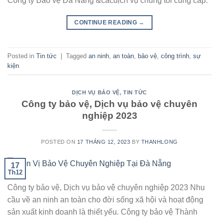
Công ty Bảo vệ Đà Nẵng &cácdịch vụ chúng tôi cung cấp.
CONTINUE READING
→
Posted in
Tin tức
|
Tagged
an ninh
,
an toàn
,
bảo vệ
,
công trình
,
sự
kiện
DỊCH VỤ BẢO VỆ
,
TIN TỨC
Công ty bảo vệ, Dịch vụ bảo vệ chuyên
nghiệp 2023
POSTED ON
17 THÁNG 12, 2023
BY
THANHLONG
17
Th12
Công ty bảo vệ, Dịch vụ bảo vệ chuyên nghiệp 2023 Nhu
cầu về an ninh an toàn cho đời sống xã hội và hoạt động
sản xuất kinh doanh là thiết yếu. Công ty bảo vệ Thành