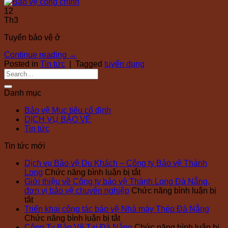
12
Th3
Tuyển bảo vệ ở
Continue reading
→
Posted in
Tin tức
|
Tagged
tuyển dụng
Danh mục
Bảo vệ Mục tiêu cố định
DỊCH VỤ BẢO VỆ
Tin tức
Tin tức mới
Dịch vụ Bảo vệ Du Khách – Công ty Bảo vệ Thành
ở
Long
Chức năng bình luận bị tắt
Dịch
Giới thiệu về Công ty bảo vệ Thành Long Đà Nẵng,
vụ
đơn vị bảo vệ chuyên nghiệp
Chức năng bình luận bị
ở
Bảo
tắt
Giới
vệ
Triển khai công tác bảo vệ Nhà máy Thép Đà Nẵng
thiệu
ở
Du
Chức năng bình luận bị tắt
về
Triển
Khách
Công Ty Bảo Vệ Tại Đà Nẵng
Chức năng bình luận bị