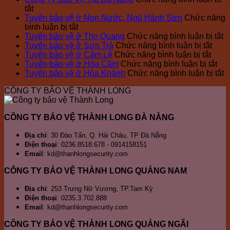
Công
ở
khai
–
tắt
ty
Công
công
Công
Tuyển bảo vệ ở Non Nước, Ngũ Hành Sơn
Chức năng
bảo
Ty
ở
tác
ty
bình luận bị tắt
vệ
Bảo
Tuyển
bảo
Bảo
ở
Tuyển bảo vệ ở Thọ Quang
Chức năng bình luận bị tắt
Thành
Vệ
bảo
vệ
vệ
ở
T
Tuyển bảo vệ ở Sơn Trà
Chức năng bình luận bị tắt
Long
Tại
vệ
Nhà
Thành
ở
Tuyể
b
Tuyển bảo vệ ở Cẩm Lệ
Chức năng bình luận bị tắt
Đà
Đà
ở
máy
Long
Tuyể
bảo
ở
v
Tuyển bảo vệ ở Hòa Cầm
Chức năng bình luận bị tắt
Nẵng,
Nẵng
Non
Thép
bảo
vệ
Tu
ở
ở
Tuyển bảo vệ ở Hòa Khánh
Chức năng bình luận bị tắt
đơn
Nước,
Đà
vệ
ở
bả
T
T
CÔNG TY BẢO VỆ THÀNH LONG
vị
Ngũ
Nẵng
ở
Sơn
vệ
Q
b
bảo
Hành
Cẩm
Trà
ở
v
vệ
Sơn
Lệ
Hò
ở
CÔNG TY BẢO VỆ THÀNH LONG ĐÀ NẴNG
chuyên
Cầ
H
nghiệp
K
Địa chỉ
: 30 Đào Tấn, Q. Hải Châu, TP Đà Nẵng
Điện thoại
: 0236.8518.678 - 0914158151
Email
: kd@thanhlongsecurity.com
CÔNG TY BẢO VỆ THÀNH LONG QUẢNG NAM
Địa chỉ
: 253 Trưng Nữ Vương, TP.Tam Kỳ
Điện thoại
: 0235.3.702.888
Email
: kd@thanhlongsecurity.com
CÔNG TY BẢO VỆ THÀNH LONG QUẢNG NGÃI