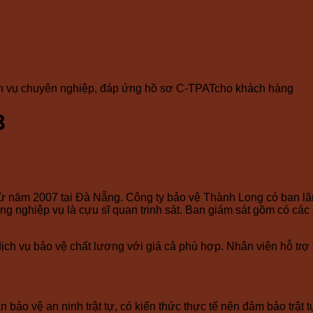
ch vụ chuyên nghiệp, đáp ứng hồ sơ C-TPATcho khách hàng
3
ừ năm 2007 tại Đà Nẵng. Công ty bảo vệ Thành Long có ban lã
ng nghiệp vụ là cựu sĩ quan trinh sát. Ban giám sát gồm có cá
dịch vụ bảo vệ chất lương với giá cả phù hợp. Nhân viên hỗ trợ
 bảo vệ an ninh trật tự, có kiến thức thực tế nên đảm bảo trật 