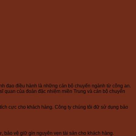
nh đạo điều hành là những cán bộ chuyển ngành từ công an.
c sĩ quan của đoàn đặc nhiệm miền Trung và cán bộ chuyển
 tích cực cho khách hàng. Công ty chúng tôi đữ sử dụng bảo
tự, bảo vệ giữ gìn nguyên vẹn tài sản cho khách hàng.