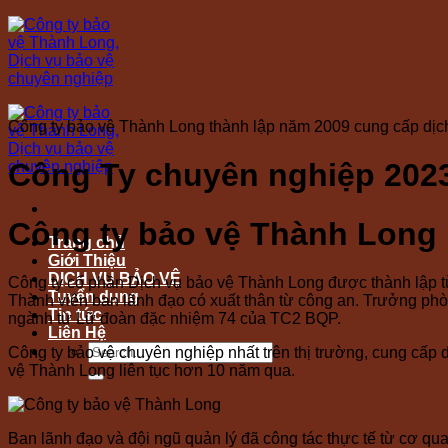
Skip
to
content
Công ty bảo vệ Thành Long thành lập năm 2009 cung cấp dị
Công Ty chuyên nghiệp 202
Công ty bảo vệ Thành Long
Trang chủ
Giới Thiệu
DỊCH VỤ BẢO VỆ
Công ty cổ phần Dịch vụ bảo vệ Thành Long được thành lập t
Tuyển dụng
Thành viên ban lãnh đạo có xuất thân từ công an. Trưởng phò
Tin tức
ngành từ Lữ đoàn đặc nhiệm 74 của TC2 BQP.
Liên Hệ
Công ty bảo vệ chuyên nghiệp nhất trên thị trường, cung cấp 
vệ Thành Long liên tục hơn 10 năm qua.
Ban lãnh đạo và đội ngũ quản lý đã công tác thực tế từ cơ quan