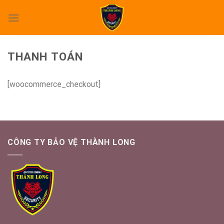
Skip
to
content
THANH TOÁN
[woocommerce_checkout]
CÔNG TY BẢO VỆ THÀNH LONG