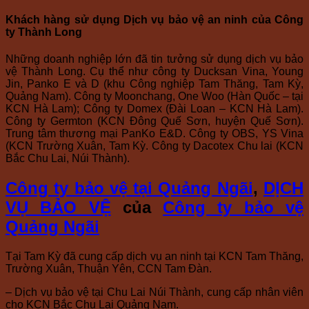
Khách hàng sử dụng Dịch vụ bảo vệ an ninh của Công
ty Thành Long
Những doanh nghiệp lớn đã tin tưởng sử dụng dịch vụ bảo
vệ Thành Long. Cụ thể như công ty Ducksan Vina, Young
Jin, Panko E và D (khu Công nghiệp Tam Thăng, Tam Kỳ,
Quảng Nam). Công ty Moonchang, One Woo (Hàn Quốc – tại
KCN Hà Lam); Công ty Domex (Đài Loan – KCN Hà Lam).
Công ty Germton (KCN Đông Quế Sơn, huyện Quế Sơn).
Trung tâm thương mại PanKo E&D. Công ty OBS, YS Vina
(KCN Trường Xuân, Tam Kỳ. Công ty Dacotex Chu lai (KCN
Bắc Chu Lai, Núi Thành).
Công ty bảo vệ tại Quảng Ngãi
,
DỊCH
VỤ BẢO VỆ
của
Công ty bảo vệ
Quảng Ngãi
Tại Tam Kỳ đã cung cấp dịch vụ an ninh tại KCN Tam Thăng,
Trường Xuân, Thuận Yên, CCN Tam Đàn.
– Dịch vụ bảo vệ tại Chu Lai Núi Thành, cung cấp nhân viên
cho KCN Bắc Chu Lai Quảng Nam.