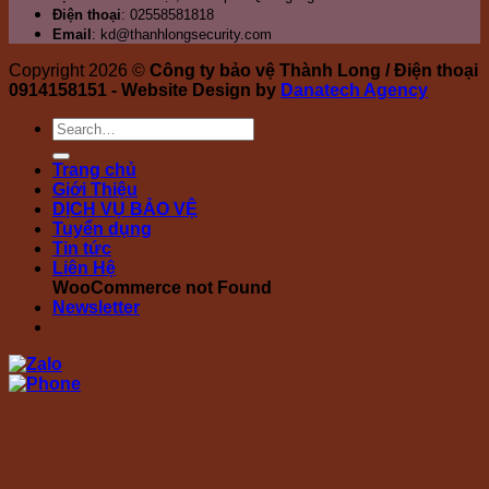
Điện thoại
: 02558581818
Email
: kd@thanhlongsecurity.com
Copyright 2026 ©
Công ty bảo vệ Thành Long / Điện thoại
0914158151 - Website Design by
Danatech Agency
Trang chủ
Giới Thiệu
DỊCH VỤ BẢO VỆ
Tuyển dụng
Tin tức
Liên Hệ
WooCommerce not Found
Newsletter