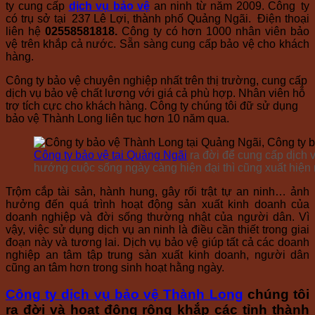
ty cung cấp
dịch vụ bảo vệ
an ninh từ năm 2009. Công ty
có trụ sở tại 237 Lê Lợi, thành phố Quảng Ngãi. Điện thoại
liên hệ
02558581818.
Công ty có hơn 1000 nhân viên bảo
vệ trên khắp cả nước. Sẵn sàng cung cấp bảo vệ cho khách
hàng.
Công ty bảo vệ chuyên nghiệp nhất trên thị trường, cung cấp
dịch vụ bảo vệ chất lương với giá cả phù hợp. Nhân viên hỗ
trợ tích cực cho khách hàng. Công ty chúng tôi đữ sử dụng
bảo vệ Thành Long liên tục hơn 10 năm qua.
Công ty bảo vệ tại Quảng Ngãi
ra đời để cung cấp dịch v
hướng cuộc sống ngày càng hiện đại thì cũng xuất hiện n
Trộm cắp tài sản, hành hung, gây rối trật tự an ninh… ảnh
hưởng đến quá trình hoạt động sản xuất kinh doanh của
doanh nghiệp và đời sống thường nhật của người dân. Vì
vậy, việc sử dụng dịch vụ an ninh là điều cần thiết trong giai
đoạn này và tương lai. Dịch vụ bảo vệ giúp tất cả các doanh
nghiệp an tâm tập trung sản xuất kinh doanh, người dân
cũng an tâm hơn trong sinh hoạt hằng ngày.
Công ty dịch vụ bảo vệ Thành Long
chúng tôi
ra đời và hoạt động rộng khắp các tỉnh thành