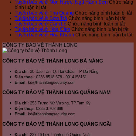
ty
Công
công
Công
Tuyển bảo vệ ở Non Nước, Ngũ Hành Sơn
Chức năng
bảo
Ty
ở
tác
ty
bình luận bị tắt
vệ
Bảo
Tuyển
bảo
Bảo
ở
Tuyển bảo vệ ở Thọ Quang
Chức năng bình luận bị tắt
Thành
Vệ
bảo
vệ
vệ
ở
T
Tuyển bảo vệ ở Sơn Trà
Chức năng bình luận bị tắt
Long
Tại
vệ
Nhà
Thành
ở
Tuyể
b
Tuyển bảo vệ ở Cẩm Lệ
Chức năng bình luận bị tắt
Đà
Đà
ở
máy
Long
Tuyể
bảo
ở
v
Tuyển bảo vệ ở Hòa Cầm
Chức năng bình luận bị tắt
Nẵng,
Nẵng
Non
Thép
bảo
vệ
Tu
ở
ở
Tuyển bảo vệ ở Hòa Khánh
Chức năng bình luận bị tắt
đơn
Nước,
Đà
vệ
ở
bả
T
T
CÔNG TY BẢO VỆ THÀNH LONG
vị
Ngũ
Nẵng
ở
Sơn
vệ
Q
b
bảo
Hành
Cẩm
Trà
ở
v
vệ
Sơn
Lệ
Hò
ở
CÔNG TY BẢO VỆ THÀNH LONG ĐÀ NẴNG
chuyên
Cầ
H
nghiệp
K
Địa chỉ
: 30 Đào Tấn, Q. Hải Châu, TP Đà Nẵng
Điện thoại
: 0236.8518.678 - 0914158151
Email
: kd@thanhlongsecurity.com
CÔNG TY BẢO VỆ THÀNH LONG QUẢNG NAM
Địa chỉ
: 253 Trưng Nữ Vương, TP.Tam Kỳ
Điện thoại
: 0235.3.702.888
Email
: kd@thanhlongsecurity.com
CÔNG TY BẢO VỆ THÀNH LONG QUẢNG NGÃI
Địa chỉ
: 237 Lê Lợi, thành phố Quảng Ngãi