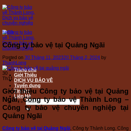
Skip
to
content
Tin tức
Công ty bảo vệ tại Quảng Ngãi
Posted on
30 Tháng 11, 2023
20 Tháng 2, 2024
by
ThanhLong
Trang chủ
30
Giới Thiệu
Th11
DỊCH VỤ BẢO VỆ
Tuyển dụng
Giới thiệu Công ty bảo vệ tại Quảng
Tin tức
Liên Hệ
Ngãi, Công ty bảo vệ Thành Long –
Công ty bảo vệ chuyên nghiệp tại
Quảng Ngãi
Công ty bảo vệ tại Quảng Ngãi
, Công ty Thành Long.
Công