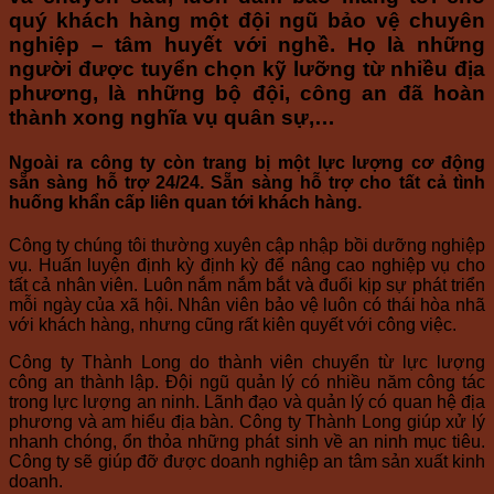
quý khách hàng một đội ngũ bảo vệ chuyên
nghiệp – tâm huyết với nghề. Họ là những
người được tuyển chọn kỹ lưỡng từ nhiều địa
phương, là những bộ đội, công an đã hoàn
thành xong nghĩa vụ quân sự,…
Ngoài ra công ty còn trang bị một lực lượng cơ động
sẵn sàng hỗ trợ 24/24. Sẵn sàng hỗ trợ cho tất cả tình
huống khẩn cấp liên quan tới khách hàng.
Công ty chúng tôi thường xuyên cập nhập bồi dưỡng nghiệp
vụ. Huấn luyện định kỳ định kỳ để nâng cao nghiệp vụ cho
tất cả nhân viên. Luôn nắm nắm bắt và đuổi kịp sự phát triển
mỗi ngày của xã hội. Nhân viên bảo vệ luôn có thái hòa nhã
với khách hàng, nhưng cũng rất kiên quyết với công việc.
Công ty Thành Long do thành viên chuyển từ lực lượng
công an thành lập. Đội ngũ quản lý có nhiều năm công tác
trong lực lượng an ninh. Lãnh đạo và quản lý có quan hệ địa
phương và am hiểu địa bàn. Công ty Thành Long giúp xử lý
nhanh chóng, ổn thỏa những phát sinh về an ninh mục tiêu.
Công ty sẽ giúp đỡ được doanh nghiệp an tâm sản xuất kinh
doanh.