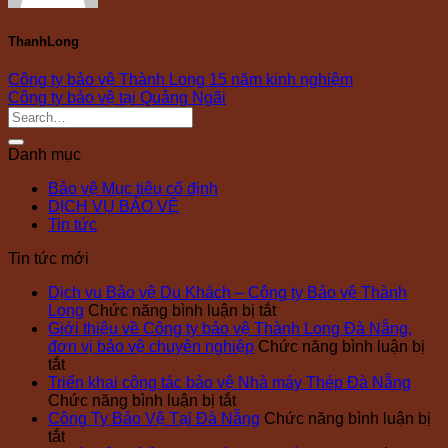
ThanhLong
Công ty bảo vệ Thành Long 15 năm kinh nghiệm
Công ty bảo vệ tại Quảng Ngãi
Danh mục
Bảo vệ Mục tiêu cố định
DỊCH VỤ BẢO VỆ
Tin tức
Tin tức mới
Dịch vụ Bảo vệ Du Khách – Công ty Bảo vệ Thành
ở
Long
Chức năng bình luận bị tắt
Dịch
Giới thiệu về Công ty bảo vệ Thành Long Đà Nẵng,
vụ
đơn vị bảo vệ chuyên nghiệp
Chức năng bình luận bị
ở
Bảo
tắt
Giới
vệ
Triển khai công tác bảo vệ Nhà máy Thép Đà Nẵng
thiệu
ở
Du
Chức năng bình luận bị tắt
về
Triển
Khách
Công Ty Bảo Vệ Tại Đà Nẵng
Chức năng bình luận bị
Công
ở
khai
–
tắt