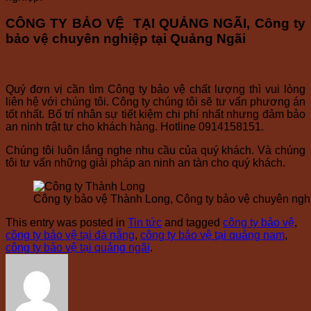
CÔNG TY BẢO VỆ TẠI QUẢNG NGÃI
, Công ty
bảo vệ chuyên nghiệp tại Quảng Ngãi
Quý đơn vị cần tìm Công ty bảo vệ chất lượng thì vui lòng
liên hệ với chúng tôi. Công ty chúng tôi sẽ tư vấn phương án
tốt nhất. Bố trí nhân sự tiết kiệm chi phí nhất nhưng đảm bảo
an ninh trật tự cho khách hàng. Hotline 0914158151.
Chúng tôi luôn lắng nghe nhu cầu của quý khách. Và chúng
tôi tư vấn những giải pháp an ninh an tàn cho quý khách.
Công ty bảo vệ Thành Long, Công ty bảo vệ chuyên ngh
This entry was posted in
Tin tức
and tagged
công ty bảo vệ
,
công ty bảo vệ tại đà nẵng
,
công ty bảo vệ tại quảng nam
,
công ty bảo vệ tại quảng ngãi
.