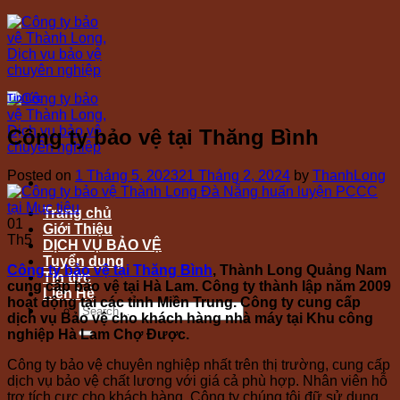
Skip
to
content
Tin tức
Công ty bảo vệ tại Thăng Bình
Posted on
1 Tháng 5, 2023
21 Tháng 2, 2024
by
ThanhLong
Trang chủ
01
Giới Thiệu
Th5
DỊCH VỤ BẢO VỆ
Tuyển dụng
Công ty bảo vệ tại Thăng Bình
, Thành Long Quảng Nam
Tin tức
cung cấp bảo vệ tại Hà Lam. Công ty thành lập năm 2009
Liên Hệ
hoạt động tại các tỉnh Miền Trung. Công ty cung cấp
dịch vụ Bảo vệ cho khách hàng nhà máy tại Khu công
nghiệp Hà Lam Chợ Được.
Công ty bảo vệ chuyên nghiệp nhất trên thị trường, cung cấp
dịch vụ bảo vệ chất lương với giá cả phù hợp. Nhân viên hỗ
trợ tích cực cho khách hàng. Công ty chúng tôi đữ sử dụng