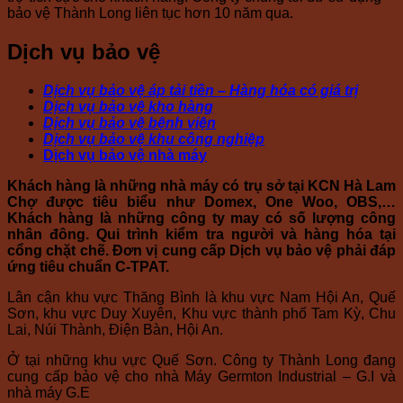
bảo vệ Thành Long liên tục hơn 10 năm qua.
Dịch vụ bảo vệ
Dịch vụ bảo vệ áp tải tiền – Hàng hóa có giá trị
Dịch vụ bảo vệ kho hàng
Dịch vụ bảo vệ bệnh viện
Dịch vụ bảo vệ khu công nghiệp
Dịch vụ bảo vệ nhà máy
Khách hàng là những nhà máy có trụ sở tại KCN Hà Lam
Chợ được tiêu biểu như Domex, One Woo, OBS,…
Khách hàng là những công ty may có số lượng công
nhân đông. Qui trình kiểm tra người và hàng hóa tại
cổng chặt chẽ. Đơn vị cung cấp Dịch vụ bảo vệ phải đáp
ứng tiêu chuẩn C-TPAT.
Lân cận khu vực Thăng Bình là khu vực Nam Hội An, Quế
Sơn, khu vực Duy Xuyên, Khu vực thành phố Tam Kỳ, Chu
Lai, Núi Thành, Điện Bàn, Hội An.
Ở tại những khu vực Quế Sơn. Công ty Thành Long đang
cung cấp bảo vệ cho nhà Máy Germton Industrial – G.I và
nhà máy G.E