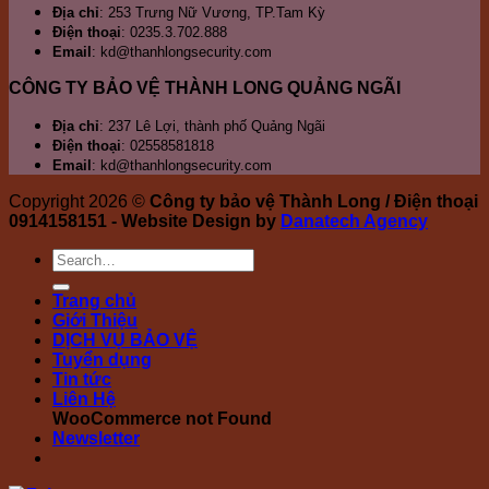
Địa chỉ
: 253 Trưng Nữ Vương, TP.Tam Kỳ
Điện thoại
: 0235.3.702.888
Email
: kd@thanhlongsecurity.com
CÔNG TY BẢO VỆ THÀNH LONG QUẢNG NGÃI
Địa chỉ
: 237 Lê Lợi, thành phố Quảng Ngãi
Điện thoại
: 02558581818
Email
: kd@thanhlongsecurity.com
Copyright 2026 ©
Công ty bảo vệ Thành Long / Điện thoại
0914158151 - Website Design by
Danatech Agency
Trang chủ
Giới Thiệu
DỊCH VỤ BẢO VỆ
Tuyển dụng
Tin tức
Liên Hệ
WooCommerce not Found
Newsletter