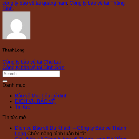
công ty bảo vệ tại quảng nam
,
Công ty bảo vệ tại Thăng
Bình
.
ThanhLong
Công ty bảo vệ tại Chu Lai
Công ty bảo vệ tại Bình Sơn
Danh mục
Bảo vệ Mục tiêu cố định
DỊCH VỤ BẢO VỆ
Tin tức
Tin tức mới
Dịch vụ Bảo vệ Du Khách – Công ty Bảo vệ Thành
ở
Long
Chức năng bình luận bị tắt
Dịch