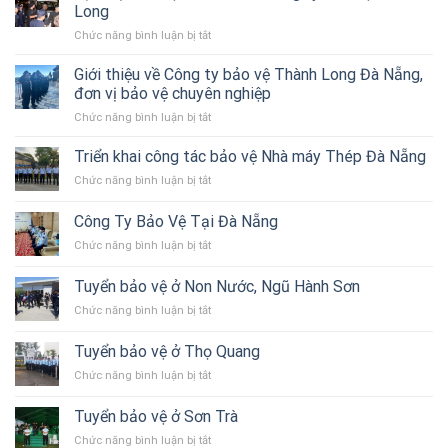
Long
ở
Chức năng bình luận bị tắt
Dịch
vụ
Giới thiệu về Công ty bảo vệ Thành Long Đà Nẵng,
Bảo
đơn vị bảo vệ chuyên nghiệp
vệ
ở
Chức năng bình luận bị tắt
Du
Giới
Khách
thiệu
Triển khai công tác bảo vệ Nhà máy Thép Đà Nẵng
–
về
Công
ở
Chức năng bình luận bị tắt
Công
ty
Triển
ty
Bảo
khai
Công Ty Bảo Vệ Tại Đà Nẵng
bảo
vệ
công
vệ
Thành
ở
Chức năng bình luận bị tắt
tác
Thành
Long
Công
bảo
Long
Ty
vệ
Tuyển bảo vệ ở Non Nước, Ngũ Hành Sơn
Đà
Bảo
Nhà
Nẵng,
ở
Chức năng bình luận bị tắt
Vệ
máy
đơn
Tuyển
Tại
Thép
vị
bảo
Đà
Tuyển bảo vệ ở Thọ Quang
Đà
bảo
vệ
Nẵng
Nẵng
vệ
ở
Chức năng bình luận bị tắt
ở
chuyên
Tuyển
Non
nghiệp
bảo
Nước,
Tuyển bảo vệ ở Sơn Trà
vệ
Ngũ
ở
Chức năng bình luận bị tắt
ở
Hành