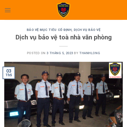
Skip
to
content
BẢO VỆ MỤC TIÊU CỐ ĐỊNH
,
DỊCH VỤ BẢO VỆ
Dịch vụ bảo vệ toà nhà văn phòng
POSTED ON
3 THÁNG 5, 2023
BY
THANHLONG
03
Th5