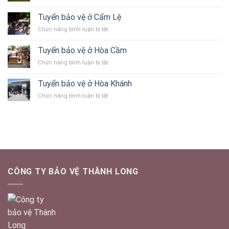
Tuyển
Thọ
Sơn
bảo
Quang
Tuyển bảo vệ ở Cẩm Lệ
vệ
ở
Chức năng bình luận bị tắt
ở
Tuyển
Sơn
bảo
Trà
Tuyển bảo vệ ở Hòa Cầm
vệ
ở
Chức năng bình luận bị tắt
ở
Tuyển
Cẩm
bảo
Lệ
Tuyển bảo vệ ở Hòa Khánh
vệ
ở
Chức năng bình luận bị tắt
ở
Tuyển
Hòa
bảo
Cầm
vệ
ở
Hòa
Khánh
CÔNG TY BẢO VỆ THÀNH LONG