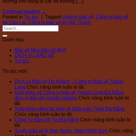
xưởng cho hàng đi các thị trường […]
Continue reading
→
Posted in
Tin tức
|
Tagged
công ty bảo vệ
,
Công ty bảo vệ
tại Chu Lai
,
Công ty bảo vệ tại Núi Thành
Danh mục
Bảo vệ Mục tiêu cố định
DỊCH VỤ BẢO VỆ
Tin tức
Tin tức mới
Dịch vụ Bảo vệ Du Khách – Công ty Bảo vệ Thành
ở
Long
Chức năng bình luận bị tắt
Dịch
Giới thiệu về Công ty bảo vệ Thành Long Đà Nẵng,
vụ
đơn vị bảo vệ chuyên nghiệp
Chức năng bình luận bị
ở
Bảo
tắt
Giới
vệ
Triển khai công tác bảo vệ Nhà máy Thép Đà Nẵng
thiệu
ở
Du
Chức năng bình luận bị tắt
về
Triển
Khách
Công Ty Bảo Vệ Tại Đà Nẵng
Chức năng bình luận bị
Công
ở
khai
–
tắt
ty
Công
công
Công
Tuyển bảo vệ ở Non Nước, Ngũ Hành Sơn
Chức năng
bảo
Ty
ở
tác
ty