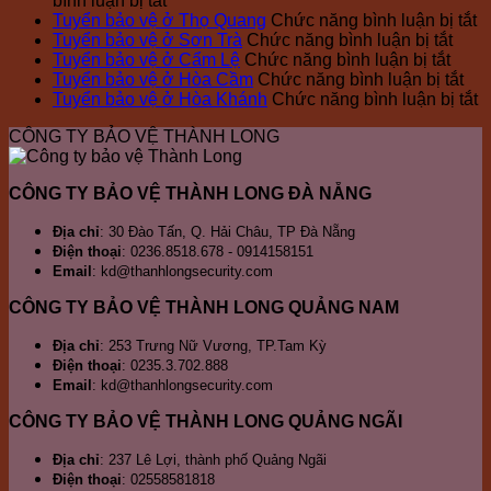
bình luận bị tắt
vệ
Bảo
Tuyển
bảo
Bảo
ở
Tuyển bảo vệ ở Thọ Quang
Chức năng bình luận bị tắt
Thành
Vệ
bảo
vệ
vệ
ở
T
Tuyển bảo vệ ở Sơn Trà
Chức năng bình luận bị tắt
Long
Tại
vệ
Nhà
Thành
ở
Tuyể
b
Tuyển bảo vệ ở Cẩm Lệ
Chức năng bình luận bị tắt
Đà
Đà
ở
máy
Long
Tuyể
bảo
ở
v
Tuyển bảo vệ ở Hòa Cầm
Chức năng bình luận bị tắt
Nẵng,
Nẵng
Non
Thép
bảo
vệ
Tu
ở
ở
Tuyển bảo vệ ở Hòa Khánh
Chức năng bình luận bị tắt
đơn
Nước,
Đà
vệ
ở
bả
T
T
CÔNG TY BẢO VỆ THÀNH LONG
vị
Ngũ
Nẵng
ở
Sơn
vệ
Q
b
bảo
Hành
Cẩm
Trà
ở
v
vệ
Sơn
Lệ
Hò
ở
CÔNG TY BẢO VỆ THÀNH LONG ĐÀ NẴNG
chuyên
Cầ
H
nghiệp
K
Địa chỉ
: 30 Đào Tấn, Q. Hải Châu, TP Đà Nẵng
Điện thoại
: 0236.8518.678 - 0914158151
Email
: kd@thanhlongsecurity.com
CÔNG TY BẢO VỆ THÀNH LONG QUẢNG NAM
Địa chỉ
: 253 Trưng Nữ Vương, TP.Tam Kỳ
Điện thoại
: 0235.3.702.888
Email
: kd@thanhlongsecurity.com
CÔNG TY BẢO VỆ THÀNH LONG QUẢNG NGÃI
Địa chỉ
: 237 Lê Lợi, thành phố Quảng Ngãi
Điện thoại
: 02558581818