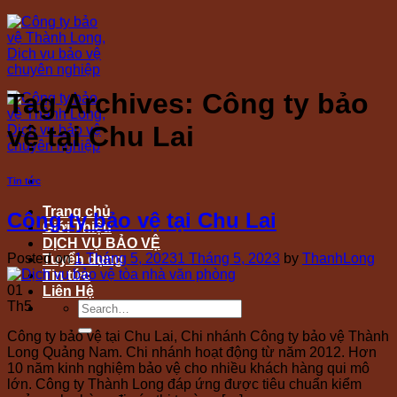
Skip
to
content
Tag Archives:
Công ty bảo
vệ tại Chu Lai
Tin tức
Trang chủ
Công ty bảo vệ tại Chu Lai
Giới Thiệu
DỊCH VỤ BẢO VỆ
Posted on
1 Tháng 5, 2023
1 Tháng 5, 2023
by
ThanhLong
Tuyển dụng
Tin tức
01
Liên Hệ
Th5
Công ty bảo vệ tại Chu Lai, Chi nhánh Công ty bảo vệ Thành
Long Quảng Nam. Chi nhánh hoạt động từ năm 2012. Hơn
10 năm kinh nghiệm bảo vệ cho nhiều khách hàng qui mô
lớn. Công ty Thành Long đáp ứng được tiêu chuẩn kiểm