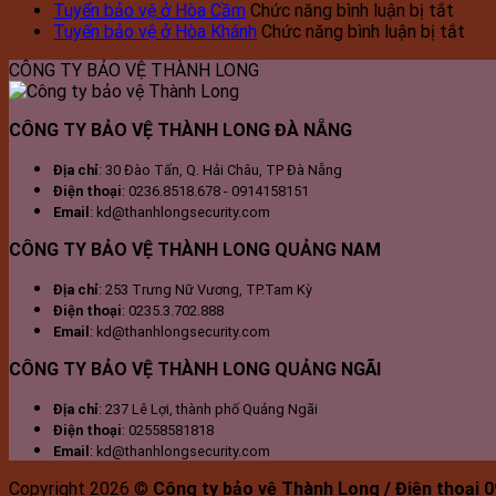
Tuyển
bảo
ở
vệ
T
Tuyển bảo vệ ở Hòa Cầm
Chức năng bình luận bị tắt
bảo
vệ
Tuyể
ở
ở
Tuyển bảo vệ ở Hòa Khánh
Chức năng bình luận bị tắt
vệ
ở
bảo
Tuy
Th
CÔNG TY BẢO VỆ THÀNH LONG
ở
Sơn
vệ
bảo
Qua
Cẩm
Trà
ở
vệ
Lệ
Hòa
ở
CÔNG TY BẢO VỆ THÀNH LONG ĐÀ NẴNG
Cầm
Hòa
Khá
Địa chỉ
: 30 Đào Tấn, Q. Hải Châu, TP Đà Nẵng
Điện thoại
: 0236.8518.678 - 0914158151
Email
: kd@thanhlongsecurity.com
CÔNG TY BẢO VỆ THÀNH LONG QUẢNG NAM
Địa chỉ
: 253 Trưng Nữ Vương, TP.Tam Kỳ
Điện thoại
: 0235.3.702.888
Email
: kd@thanhlongsecurity.com
CÔNG TY BẢO VỆ THÀNH LONG QUẢNG NGÃI
Địa chỉ
: 237 Lê Lợi, thành phố Quảng Ngãi
Điện thoại
: 02558581818
Email
: kd@thanhlongsecurity.com
Copyright 2026 ©
Công ty bảo vệ Thành Long / Điện thoại 