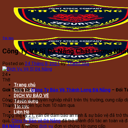
Skip
to
content
Tin tức
Công Ty Vệ Sĩ Đà Nẵng Chất Lượng Nhấ
Posted on
24 Tháng 8, 2021
by
ThanhLong
24
Th8
Trang chủ
Giới Thiệu Về
Công Ty Bảo Vệ Thành Long Đà Nẵng
– Đối T
Giới Thiệu
DỊCH VỤ BẢO VỆ
Công ty bảo vệ chuyên nghiệp nhất trên thị trường, cung cấp dị
Tuyển dụng
Thành Long liên tục hơn 10 năm qua.
Tin tức
Liên Hệ
Trong thế kỷ 21, vấn đề đảm bảo an ninh & sự bảo vệ đã trở th
quả,
Công ty Bảo vệ Đà Nẵng
đã trở thành đối tác an toàn và 
Đà Nẵng
& những
dịch vụ
đơn vị chúng tôi cung cấp.