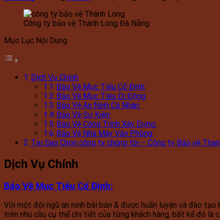
Công ty bảo vệ Thành Long Đà Nẵng
Mục Lục Nội Dung
Dịch Vụ Chính
Bảo Vệ Mục Tiêu Cố Định:
Bảo Vệ Mục Tiêu Di Động:
Bảo Vệ An Ninh Cá Nhân:
Bảo Vệ Sự Kiện:
Bảo Vệ Công Trình Xây Dựng:
Bảo Vệ Nhà Máy Văn Phòng:
Tại Sao Chọn công ty chúng tôi – Công ty Bảo vệ Tha
Dịch Vụ Chính
Bảo Vệ Mục Tiêu Cố Định
:
Với một đội ngũ an ninh bài bản & được huấn luyện và đào tạo 
trên nhu cầu cụ thể chi tiết của từng khách hàng, bất kể đó là c