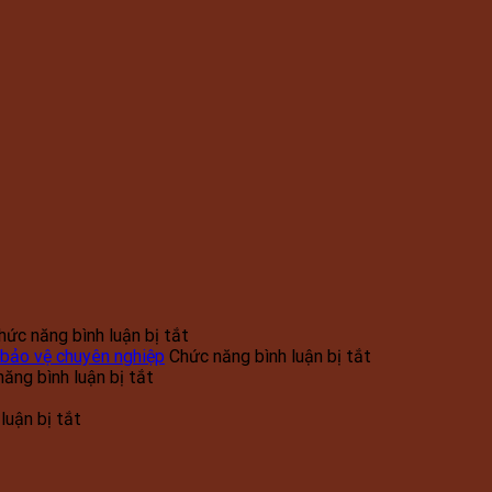
ở
hức năng bình luận bị tắt
Dịch
ở
 bảo vệ chuyên nghiệp
Chức năng bình luận bị tắt
ở
vụ
Giới
ăng bình luận bị tắt
Triển
Bảo
thiệu
ông
ở
khai
vệ
về
luận bị tắt
y
Tuyển
công
Du
Công
ển
Bảo
bảo
tác
Khách
ty
ệ
vệ
bảo
–
bảo