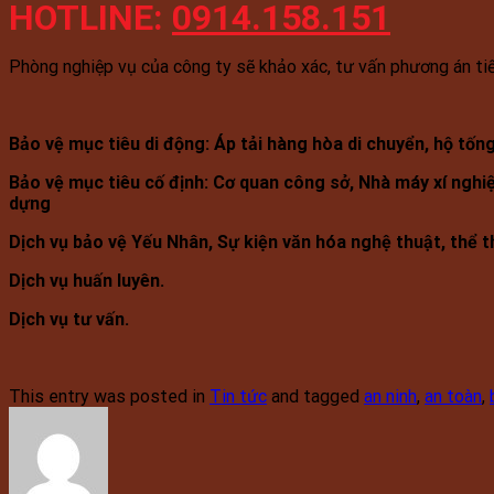
HOTLINE:
0914.158.151
Phòng nghiệp vụ của công ty sẽ khảo xác, tư vấn phương án tiế
Bảo vệ mục tiêu di động: Áp tải hàng hòa di chuyển, hộ tốn
Bảo vệ mục tiêu cố định: Cơ quan công sở, Nhà máy xí nghiệ
dựng
Dịch vụ bảo vệ Yếu Nhân, Sự kiện văn hóa nghệ thuật, thể th
Dịch vụ huấn luyên.
Dịch vụ tư vấn.
This entry was posted in
Tin tức
and tagged
an ninh
,
an toàn
,