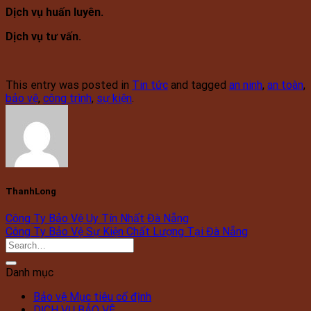
Dịch vụ huấn luyên.
Dịch vụ tư vấn.
This entry was posted in
Tin tức
and tagged
an ninh
,
an toàn
,
bảo vệ
,
công trình
,
sự kiện
.
ThanhLong
Công Ty Bảo Vệ Uy Tín Nhất Đà Nẵng
Công Ty Bảo Vệ Sự Kiện Chất Lượng Tại Đà Nẵng
Danh mục
Bảo vệ Mục tiêu cố định
DỊCH VỤ BẢO VỆ