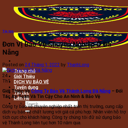
Skip
to
content
Tin tức
Đơn Vị Bảo Vệ Chuyên Nghiệp Ở Đà
Nẵng
Posted on
24 Tháng 1, 2022
by
ThanhLong
Trang chủ
24
Giới Thiệu
Th1
DỊCH VỤ BẢO VỆ
Tuyển dụng
Giới Thiệu Về
Công Ty Bảo Vệ Thành Long Đà Nẵng
– Đối
Tin tức
Tác An Toàn Và Tin Cậy Cho An Ninh & Bảo Vệ
Liên Hệ
Công ty bảo vệ chuyên nghiệp nhất trên thị trường, cung cấp
dịch vụ bảo vệ chất lương với giá cả phù hợp. Nhân viên hỗ trợ
tích cực cho khách hàng. Công ty chúng tôi đữ sử dụng bảo
vệ Thành Long liên tục hơn 10 năm qua.