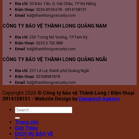
Địa chỉ
: 30 Đào Tấn, Q. Hải Châu, TP Đà Nẵng
nghiệp
Điện thoại
: 0236.8518.678 - 0914158151
Email
: kd@thanhlongsecurity.com
CÔNG TY BẢO VỆ THÀNH LONG QUẢNG NAM
Địa chỉ
: 253 Trưng Nữ Vương, TP.Tam Kỳ
Điện thoại
: 0235.3.702.888
Email
: kd@thanhlongsecurity.com
CÔNG TY BẢO VỆ THÀNH LONG QUẢNG NGÃI
Địa chỉ
: 237 Lê Lợi, thành phố Quảng Ngãi
Điện thoại
: 02558581818
Email
: kd@thanhlongsecurity.com
Copyright 2026 ©
Công ty bảo vệ Thành Long / Điện thoại
0914158151 - Website Design by
Danatech Agency
Trang chủ
Giới Thiệu
DỊCH VỤ BẢO VỆ