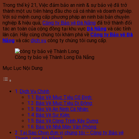
Trong thế kỷ 21, Việc đảm bảo an ninh & sự bảo vệ đã trở
thành một ưu tiên hàng đầu cho cả cá nhân và doanh nghiệp.
Với sứ mệnh cung cấp phương pháp an ninh bài bản chuyên
nghiệp & hiệu quả,
Công ty Bảo vệ Đà Nẵng
đã trở thành đối
tác an toàn của cộng đồng tại khu vực
Đà Nẵng
và các tỉnh
lân cận. Hãy cùng chúng tôi khám phá về
Công ty Bảo vệ Đà
Nẵng
và các
dịch vụ
công ty chúng tôi cung cấp.
Công ty bảo vệ Thành Long Đà Nẵng
Mục Lục Nội Dung
Dịch Vụ Chính
Bảo Vệ Mục Tiêu Cố Định:
Bảo Vệ Mục Tiêu Di Động:
Bảo Vệ An Ninh Cá Nhân:
Bảo Vệ Sự Kiện:
Bảo Vệ Công Trình Xây Dựng:
Bảo Vệ Nhà Máy Văn Phòng:
Tại Sao Chọn đơn vị chúng tôi – Công ty Bảo vệ
Thanh Long Đà Nẵng?