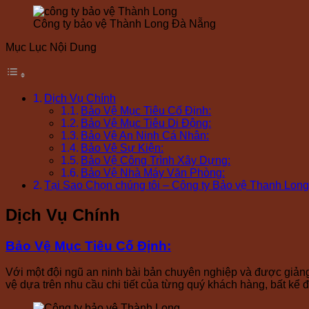
Công ty bảo vệ Thành Long Đà Nẵng
Mục Lục Nội Dung
Dịch Vụ Chính
Bảo Vệ Mục Tiêu Cố Định:
Bảo Vệ Mục Tiêu Di Động:
Bảo Vệ An Ninh Cá Nhân:
Bảo Vệ Sự Kiện:
Bảo Vệ Công Trình Xây Dựng:
Bảo Vệ Nhà Máy Văn Phòng:
Tại Sao Chọn chúng tôi – Công ty Bảo vệ Thanh Lon
Dịch Vụ Chính
Bảo Vệ Mục Tiêu Cố Định
:
Với một đội ngũ an ninh bài bản chuyên nghiệp và được giảng
vệ dựa trên nhu cầu chi tiết của từng quý khách hàng, bất kể đ