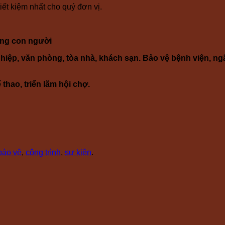
ết kiệm nhất cho quý đơn vị.
tống con người
hiệp, văn phòng, tòa nhà, khách sạn. Bảo vệ bệnh viện, ng
thao, triển lãm hội chợ.
bảo vệ
,
công trình
,
sự kiện
.