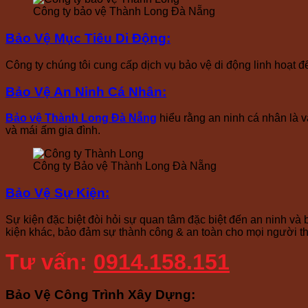
Công ty bảo vệ Thành Long Đà Nẵng
Bảo Vệ Mục Tiêu Di Động
:
Công ty chúng tôi cung cấp dịch vụ bảo vệ di động linh hoạt 
Bảo Vệ An Ninh Cá Nhân
:
Bảo vệ Thành Long Đà Nẵng
hiểu rằng an ninh cá nhân là v
và mái ấm gia đình.
Công ty Bảo vệ Thành Long Đà Nẵng
Bảo Vệ Sự Kiện
:
Sự kiện đặc biệt đòi hỏi sự quan tâm đặc biệt đến an ninh và b
kiện khác, bảo đảm sự thành công & an toàn cho mọi người t
Tư vấn:
0914.158.151
Bảo Vệ Công Trình Xây Dựng
: