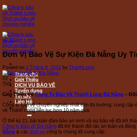
Skip
to
content
Tin tức
Đơn Vị Bảo Vệ Sự Kiện Đà Nẵng Uy Tí
Posted on
2 Tháng 9, 2022
by
ThanhLong
Trang chủ
02
Giới Thiệu
Th9
DỊCH VỤ BẢO VỆ
Tuyển dụng
Giới Thiệu Về
Công Ty Bảo Vệ Thành Long Đà Nẵng
– Đối
Tin tức
Liên Hệ
Công ty bảo vệ chuyên nghiệp nhất trên thị trường, cung cấp 
vệ Thành Long liên tục hơn 10 năm qua.
Ở thế kỷ 21, bài toán đảm bảo an ninh và sự bảo vệ đã trở t
Công ty Bảo vệ Đà Nẵng
đã trở thành đối tác an toàn và đáng
Nẵng
& các
dịch vụ
công ty chúng tôi cung cấp.