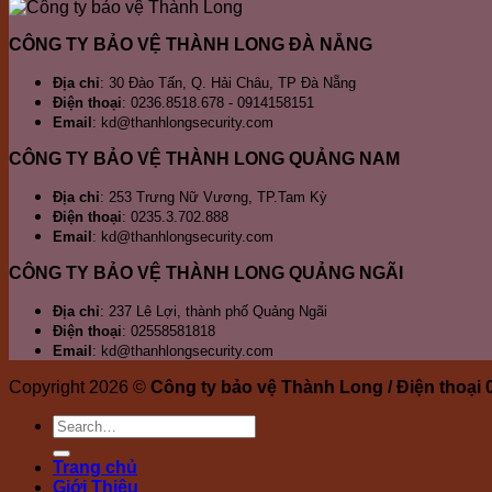
Cẩm
Trà
ở
v
Lệ
Hò
ở
CÔNG TY BẢO VỆ THÀNH LONG ĐÀ NẴNG
Cầ
H
K
Địa chỉ
: 30 Đào Tấn, Q. Hải Châu, TP Đà Nẵng
Điện thoại
: 0236.8518.678 - 0914158151
Email
: kd@thanhlongsecurity.com
CÔNG TY BẢO VỆ THÀNH LONG QUẢNG NAM
Địa chỉ
: 253 Trưng Nữ Vương, TP.Tam Kỳ
Điện thoại
: 0235.3.702.888
Email
: kd@thanhlongsecurity.com
CÔNG TY BẢO VỆ THÀNH LONG QUẢNG NGÃI
Địa chỉ
: 237 Lê Lợi, thành phố Quảng Ngãi
Điện thoại
: 02558581818
Email
: kd@thanhlongsecurity.com
Copyright 2026 ©
Công ty bảo vệ Thành Long / Điện thoại
Trang chủ
Giới Thiệu