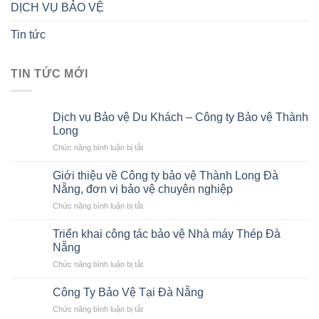
DỊCH VỤ BẢO VỆ
Tin tức
TIN TỨC MỚI
Dịch vụ Bảo vệ Du Khách – Công ty Bảo vệ Thành
Long
ở
Chức năng bình luận bị tắt
Dịch
vụ
Giới thiệu về Công ty bảo vệ Thành Long Đà
Bảo
Nẵng, đơn vị bảo vệ chuyên nghiệp
vệ
ở
Chức năng bình luận bị tắt
Du
Giới
Khách
thiệu
–
Triển khai công tác bảo vệ Nhà máy Thép Đà
về
Công
Nẵng
Công
ty
ở
Chức năng bình luận bị tắt
ty
Bảo
Triển
bảo
vệ
khai
vệ
Công Ty Bảo Vệ Tại Đà Nẵng
Thành
công
Thành
Long
ở
Chức năng bình luận bị tắt
tác
Long