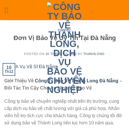
Skip
to
content
TIN TỨC
Đơn Vị Bảo Vệ Uy Tín Tại Đà Nẵng
POSTED ON
10 THÁNG 12, 2022
BY
THANHLONG
10
Th12
Giới Thiệu Về
Công Ty Bảo Vệ Thành Long Đà Nẵng
–
Đối Tác Tin Cậy Cho An Ninh Và Bảo Vệ
Công ty bảo vệ chuyên nghiệp nhất trên thị trường, cung
cấp dịch vụ bảo vệ chất lương với giá cả phù hợp. Nhân
viên hỗ trợ tích cực cho khách hàng. Công ty chúng tôi đữ
sử dụng bảo vệ Thành Long liên tục hơn 10 năm qua.