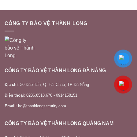
Hòa
Khánh
CÔNG TY BẢO VỆ THÀNH LONG
CÔNG TY BẢO VỆ THÀNH LONG ĐÀ NẴNG
Địa chỉ
: 30 Đào Tấn, Q. Hải Châu, TP Đà Nẵng
Điện thoại
: 0236.8518.678 - 0914158151
Email
: kd@thanhlongsecurity.com
CÔNG TY BẢO VỆ THÀNH LONG QUẢNG NAM