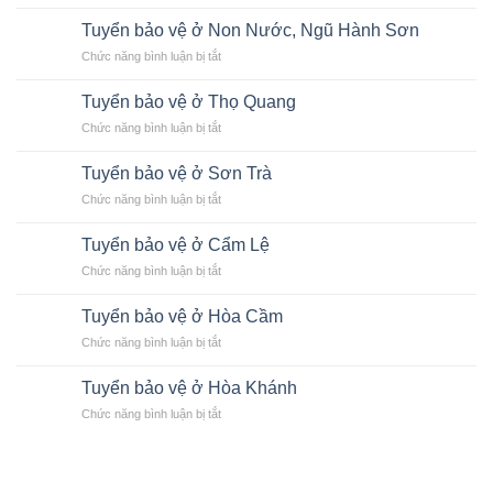
Công
bảo
Đà
Ty
vệ
Tuyển bảo vệ ở Non Nước, Ngũ Hành Sơn
Nẵng,
Bảo
Nhà
đơn
ở
Chức năng bình luận bị tắt
Vệ
máy
vị
Tuyển
Tại
Thép
bảo
bảo
Đà
Tuyển bảo vệ ở Thọ Quang
Đà
vệ
vệ
Nẵng
Nẵng
chuyên
ở
Chức năng bình luận bị tắt
ở
nghiệp
Tuyển
Non
bảo
Nước,
Tuyển bảo vệ ở Sơn Trà
vệ
Ngũ
ở
Chức năng bình luận bị tắt
ở
Hành
Tuyển
Thọ
Sơn
bảo
Quang
Tuyển bảo vệ ở Cẩm Lệ
vệ
ở
Chức năng bình luận bị tắt
ở
Tuyển
Sơn
bảo
Trà
Tuyển bảo vệ ở Hòa Cầm
vệ
ở
Chức năng bình luận bị tắt
ở
Tuyển
Cẩm
bảo
Lệ
Tuyển bảo vệ ở Hòa Khánh
vệ
ở
Chức năng bình luận bị tắt
ở
Tuyển
Hòa
bảo
Cầm
vệ
ở