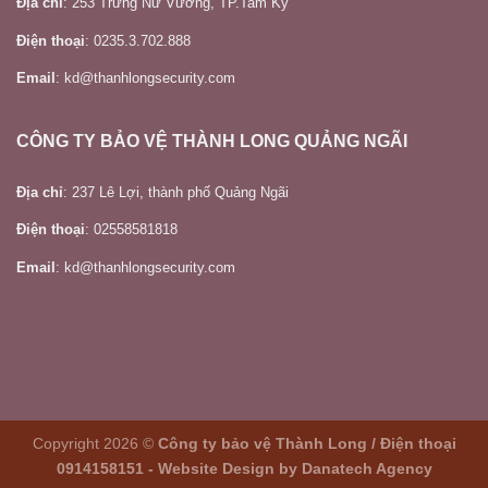
Địa chỉ
: 253 Trưng Nữ Vương, TP.Tam Kỳ
Điện thoại
: 0235.3.702.888
Email
: kd@thanhlongsecurity.com
CÔNG TY BẢO VỆ THÀNH LONG QUẢNG NGÃI
Địa chỉ
: 237 Lê Lợi, thành phố Quảng Ngãi
Điện thoại
: 02558581818
Email
: kd@thanhlongsecurity.com
Copyright 2026 ©
Công ty bảo vệ Thành Long / Điện thoại
0914158151 - Website Design by
Danatech Agency