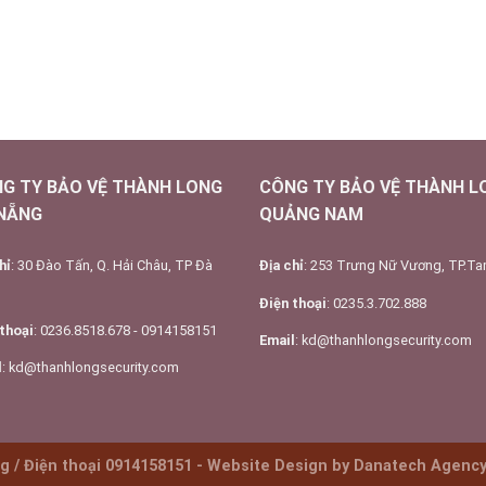
G TY BẢO VỆ THÀNH LONG
CÔNG TY BẢO VỆ THÀNH L
NẴNG
QUẢNG NAM
hỉ
: 30 Đào Tấn, Q. Hải Châu, TP Đà
Địa chỉ
: 253 Trưng Nữ Vương, TP.T
Điện thoại
: 0235.3.702.888
thoại
: 0236.8518.678 - 0914158151
Email
: kd@thanhlongsecurity.com
l
: kd@thanhlongsecurity.com
g / Điện thoại 0914158151 - Website Design by
Danatech Agenc