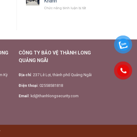
Khánh
ở
ở
Chức năng bình luận bị tắt
Hòa
Tuyển
Cầm
bảo
vệ
ở
Hòa
Khánh
ONG
CÔNG TY BẢO VỆ THÀNH LONG
QUẢNG NGÃI
am Kỳ
Địa chỉ
: 237 Lê Lợi, thành phố Quảng Ngãi
Điện thoại
: 02558581818
Email
: kd@thanhlongsecurity.com
y