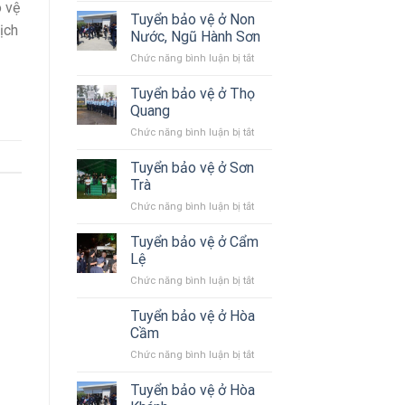
vệ
đơn
o vệ
Ty
Tuyển bảo vệ ở Non
Nhà
vị
ịch
Bảo
máy
bảo
Nước, Ngũ Hành Sơn
Vệ
Thép
vệ
ở
Chức năng bình luận bị tắt
Tại
Đà
chuyên
Tuyển
Đà
Nẵng
nghiệp
bảo
Tuyển bảo vệ ở Thọ
Nẵng
vệ
Quang
ở
ở
Chức năng bình luận bị tắt
Non
Tuyển
Nước,
bảo
Tuyển bảo vệ ở Sơn
Ngũ
vệ
Hành
Trà
ở
Sơn
ở
Chức năng bình luận bị tắt
Thọ
Tuyển
Quang
bảo
Tuyển bảo vệ ở Cẩm
vệ
Lệ
ở
ở
Chức năng bình luận bị tắt
Sơn
Tuyển
Trà
bảo
Tuyển bảo vệ ở Hòa
vệ
Cầm
ở
ở
Chức năng bình luận bị tắt
Cẩm
Tuyển
Lệ
bảo
Tuyển bảo vệ ở Hòa
vệ