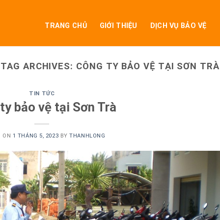
TRANG CHỦ
GIỚI THIỆU
DỊCH VỤ BẢO VỆ
TAG ARCHIVES:
CÔNG TY BẢO VỆ TẠI SƠN TRÀ
TIN TỨC
ty bảo vệ tại Sơn Trà
D ON
1 THÁNG 5, 2023
BY
THANHLONG