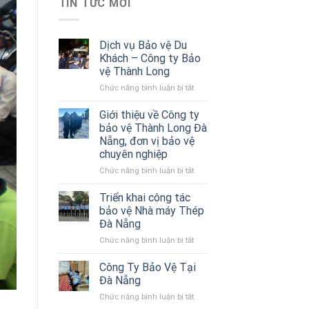
TIN TỨC MỚI
Dịch vụ Bảo vệ Du
Khách – Công ty Bảo
vệ Thành Long
ở
Chức năng bình luận bị tắt
Dịch
vụ
Giới thiệu về Công ty
Bảo
bảo vệ Thành Long Đà
vệ
Nẵng, đơn vị bảo vệ
Du
chuyên nghiệp
Khách
–
ở
Chức năng bình luận bị tắt
Công
Giới
ty
thiệu
Triển khai công tác
Bảo
về
bảo vệ Nhà máy Thép
vệ
Công
Đà Nẵng
Thành
ty
Long
ở
Chức năng bình luận bị tắt
bảo
Triển
vệ
khai
Thành
Công Ty Bảo Vệ Tại
công
Long
Đà Nẵng
tác
Đà
ở
Chức năng bình luận bị tắt
bảo
Nẵng,
Công