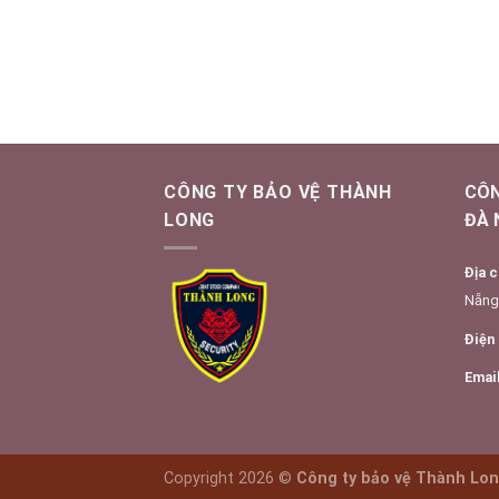
CÔNG TY BẢO VỆ THÀNH
CÔN
LONG
ĐÀ 
Địa c
Nẵng
Điện 
Emai
Copyright 2026 ©
Công ty bảo vệ Thành Lon