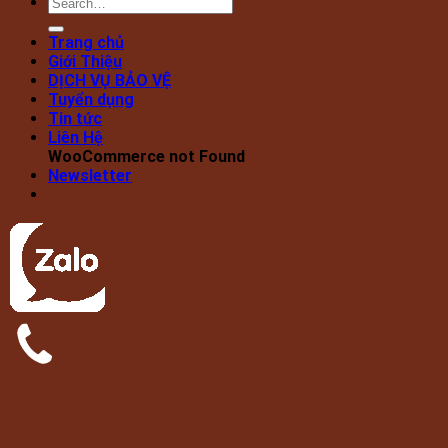
Trang chủ
Giới Thiệu
DỊCH VỤ BẢO VỆ
Tuyển dụng
Tin tức
Liên Hệ
WooCommerce not Found
Newsletter