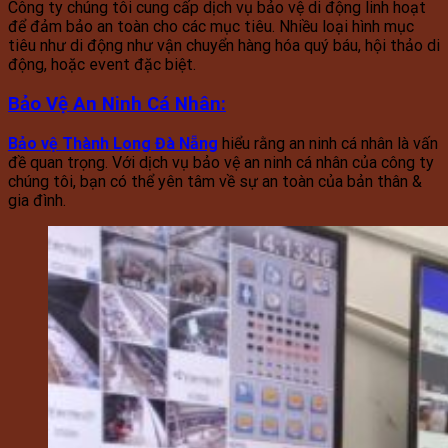
Công ty chúng tôi cung cấp dịch vụ bảo vệ di động linh hoạt
để đảm bảo an toàn cho các mục tiêu. Nhiều loại hình mục
tiêu như di động như vận chuyển hàng hóa quý báu, hội thảo di
động, hoặc event đặc biệt.
Bảo Vệ An Ninh Cá Nhân
:
Bảo vệ Thành Long Đà Nẵng
hiểu rằng an ninh cá nhân là vấn
đề quan trọng. Với dịch vụ bảo vệ an ninh cá nhân của công ty
chúng tôi, bạn có thể yên tâm về sự an toàn của bản thân &
gia đình.