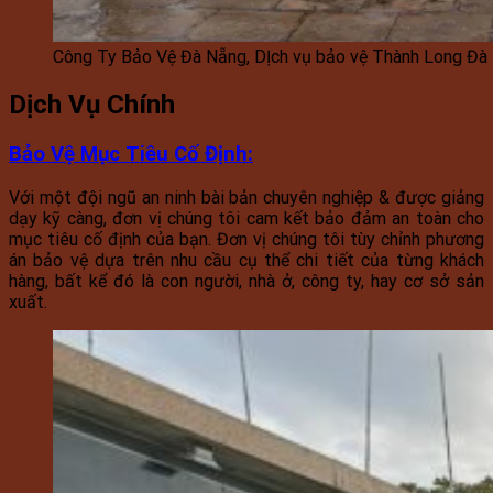
Công Ty Bảo Vệ Đà Nẵng, DỊch vụ bảo vệ Thành Long Đà
Dịch Vụ Chính
Bảo Vệ Mục Tiêu Cố Định
:
Với một đội ngũ an ninh bài bản chuyên nghiệp & được giảng
dạy kỹ càng, đơn vị chúng tôi cam kết bảo đảm an toàn cho
mục tiêu cố định của bạn. Đơn vị chúng tôi tùy chỉnh phương
án bảo vệ dựa trên nhu cầu cụ thể chi tiết của từng khách
hàng, bất kể đó là con người, nhà ở, công ty, hay cơ sở sản
xuất.