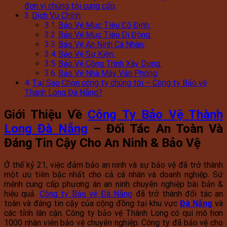
đơn vị chúng tôi cung cấp.
Dịch Vụ Chính
Bảo Vệ Mục Tiêu Cố Định:
Bảo Vệ Mục Tiêu Di Động:
Bảo Vệ An Ninh Cá Nhân:
Bảo Vệ Sự Kiện:
Bảo Vệ Công Trình Xây Dựng:
Bảo Vệ Nhà Máy Văn Phòng:
Tại Sao Chọn công ty chúng tôi – Công ty Bảo vệ
Thanh Long Đà Nẵng?
Giới Thiệu Về
Công Ty Bảo Vệ Thành
Long Đà Nẵng
– Đối Tác An Toàn Và
Đáng Tin Cậy Cho An Ninh & Bảo Vệ
Ở thế kỷ 21, việc đảm bảo an ninh và sự bảo vệ đã trở thành
một ưu tiên bậc nhất cho cả cá nhân và doanh nghiệp. Sứ
mệnh cung cấp phương án an ninh chuyên nghiệp bài bản &
hiệu quả.
Công ty Bảo vệ Đà Nẵng
đã trở thành đối tác an
toàn và đáng tin cậy của cộng đồng tại khu vực
Đà Nẵng
và
các tỉnh lân cận. Công ty bảo vệ Thành Long có qui mô hơn
1000 nhân viên bảo vệ chuyên nghiệp. Công ty đã bảo vệ cho