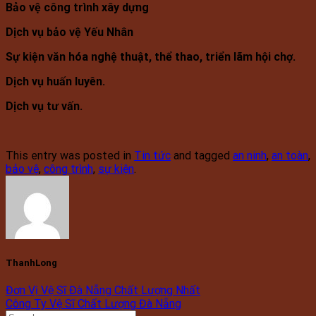
Bảo vệ công trình xây dựng
Dịch vụ bảo vệ Yếu Nhân
Sự kiện văn hóa nghệ thuật, thể thao, triển lãm hội chợ.
Dịch vụ huấn luyên.
Dịch vụ tư vấn.
This entry was posted in
Tin tức
and tagged
an ninh
,
an toàn
,
bảo vệ
,
công trình
,
sự kiện
.
ThanhLong
Đơn Vị Vệ Sĩ Đà Nẵng Chất Lượng Nhất
Công Ty Vệ Sĩ Chất Lượng Đà Nẵng