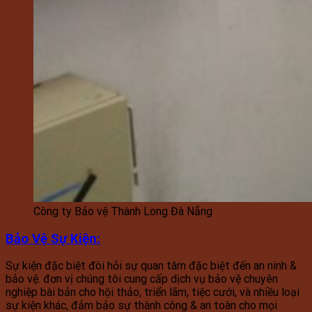
Công ty Bảo vệ Thành Long Đà Nẵng
Bảo Vệ Sự Kiện
:
Sự kiện đặc biệt đòi hỏi sự quan tâm đặc biệt đến an ninh &
bảo vệ. đơn vị chúng tôi cung cấp dịch vụ bảo vệ chuyên
nghiệp bài bản cho hội thảo, triển lãm, tiệc cưới, và nhiều loại
sự kiện khác, đảm bảo sự thành công & an toàn cho mọi