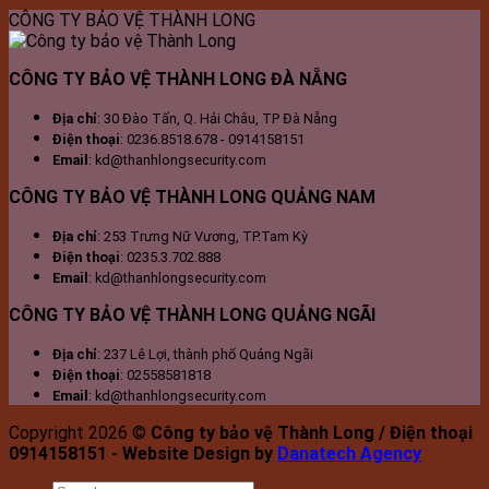
Nước,
Thép
Long
vệ
ở
Nẵng,
bảo
Tuy
Th
CÔNG TY BẢO VỆ THÀNH LONG
Ngũ
Đà
ở
Sơn
đơn
vệ
bảo
Qua
Hành
Nẵng
Cẩm
Trà
vị
ở
vệ
Sơn
Lệ
bảo
Hòa
ở
CÔNG TY BẢO VỆ THÀNH LONG ĐÀ NẴNG
vệ
Cầm
Hòa
chuyê
Khá
Địa chỉ
: 30 Đào Tấn, Q. Hải Châu, TP Đà Nẵng
nghiệp
Điện thoại
: 0236.8518.678 - 0914158151
Email
: kd@thanhlongsecurity.com
CÔNG TY BẢO VỆ THÀNH LONG QUẢNG NAM
Địa chỉ
: 253 Trưng Nữ Vương, TP.Tam Kỳ
Điện thoại
: 0235.3.702.888
Email
: kd@thanhlongsecurity.com
CÔNG TY BẢO VỆ THÀNH LONG QUẢNG NGÃI
Địa chỉ
: 237 Lê Lợi, thành phố Quảng Ngãi
Điện thoại
: 02558581818
Email
: kd@thanhlongsecurity.com
Copyright 2026 ©
Công ty bảo vệ Thành Long / Điện thoại
0914158151 - Website Design by
Danatech Agency