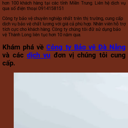
hơn 100 khách hàng tại các tỉnh Miền Trung. Liên hệ dịch vụ
qua số điện thoại 0914158151
Công ty bảo vệ chuyên nghiệp nhất trên thị trường, cung cấp
dịch vụ bảo vệ chất lương với giá cả phù hợp. Nhân viên hỗ trợ
tích cực cho khách hàng. Công ty chúng tôi đữ sử dụng bảo
vệ Thành Long liên tục hơn 10 năm qua.
Khám phá về
Công ty Bảo vệ Đà Nẵng
và các
dịch vụ
đơn vị chúng tôi cung
cấp.