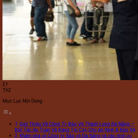
21
Th2
Mục Lục Nội Dung
Giới Thiệu Về Công Ty Bảo Vệ Thành Long Đà Nẵng –
Đối Tác An Toàn Và Đáng Tin Cậy Cho An Ninh & Bảo Vệ
Khám phá về Công ty Bảo vệ Đà Nẵng và các dịch vụ