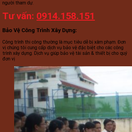
người tham dự.
Tư vấn:
0914.158.151
Bảo Vệ Công Trình Xây Dựng
:
Công trình thi công thường là mục tiêu dễ bị xâm phạm. Đơn
vị chúng tôi cung cấp dịch vụ bảo vệ đặc biệt cho các công
trình xây dựng. Dịch vụ giúp bảo vệ tài sản & thiết bị cho quý
đơn vị