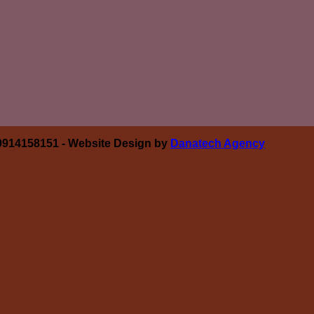
 0914158151 - Website Design by
Danatech Agency