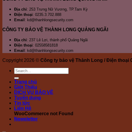
Địa chỉ
: 253 Trưng Nữ Vương, TP.Tam Kỳ
Điện thoại
: 0235.3.702.888
Email
: kd@thanhlongsecurity.com
CÔNG TY BẢO VỆ THÀNH LONG QUẢNG NGÃI
Địa chỉ
: 237 Lê Lợi, thành phố Quảng Ngãi
Điện thoại
: 02558581818
Email
: kd@thanhlongsecurity.com
Copyright 2026 ©
Công ty bảo vệ Thành Long / Điện thoại
Trang chủ
Giới Thiệu
DỊCH VỤ BẢO VỆ
Tuyển dụng
Tin tức
Liên Hệ
WooCommerce not Found
Newsletter