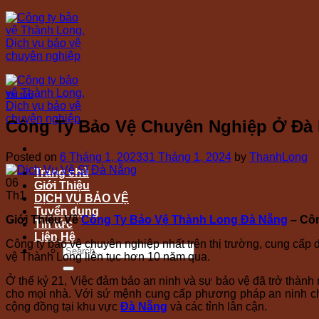
Skip
to
content
Tin tức
Công Ty Bảo Vệ Chuyên Nghiệp Ở Đà
Posted on
6 Tháng 1, 2023
31 Tháng 1, 2024
by
ThanhLong
Trang chủ
06
Giới Thiệu
Th1
DỊCH VỤ BẢO VỆ
Tuyển dụng
Giới Thiệu Về
Công Ty Bảo Vệ Thành Long Đà Nẵng
– Côn
Tin tức
Liên Hệ
Công ty bảo vệ chuyên nghiệp nhất trên thị trường, cung cấp 
vệ Thành Long liên tục hơn 10 năm qua.
Ở thế kỷ 21, Việc đảm bảo an ninh và sự bảo vệ đã trở thà
cho mọi nhà. Với sứ mệnh cung cấp phương pháp an ninh ch
cộng đồng tại khu vực
Đà Nẵng
và các tỉnh lân cận.