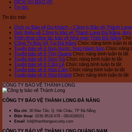
DỊCH VỤ BẢO VỆ
Tin tức
Tin tức mới
Dịch vụ Bảo vệ Du Khách – Công ty Bảo vệ Thành Long
Giới thiệu về Công ty bảo vệ Thành Long Đà Nẵng, đơn
Triển khai công tác bảo vệ Nhà máy Thép Đà Nẵng
Chức
Công Ty Bảo Vệ Tại Đà Nẵng
Chức năng bình luận bị tắ
Tuyển bảo vệ ở Non Nước, Ngũ Hành Sơn
Chức năng bì
ở
Tuyển bảo vệ ở Thọ Quang
Chức năng bình luận bị tắt
ở
T
Tuyển bảo vệ ở Sơn Trà
Chức năng bình luận bị tắt
ở
Tuyể
b
Tuyển bảo vệ ở Cẩm Lệ
Chức năng bình luận bị tắt
Tuyể
bảo
ở
v
Tuyển bảo vệ ở Hòa Cầm
Chức năng bình luận bị tắt
bảo
vệ
Tu
ở
ở
Tuyển bảo vệ ở Hòa Khánh
Chức năng bình luận bị tắt
vệ
ở
bả
T
T
CÔNG TY BẢO VỆ THÀNH LONG
ở
Sơn
vệ
Q
b
Cẩm
Trà
ở
v
Lệ
Hò
ở
CÔNG TY BẢO VỆ THÀNH LONG ĐÀ NẴNG
Cầ
H
K
Địa chỉ
: 30 Đào Tấn, Q. Hải Châu, TP Đà Nẵng
Điện thoại
: 0236.8518.678 - 0914158151
Email
: kd@thanhlongsecurity.com
CÔNG TY BẢO VỆ THÀNH LONG QUẢNG NAM