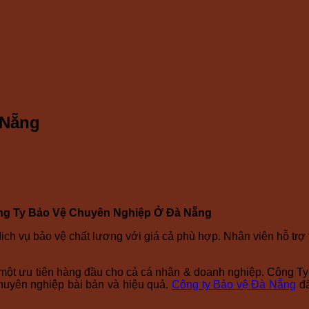
 Nẵng
g Ty Bảo Vệ Chuyên Nghiệp Ở Đà Nẵng
dịch vụ bảo vệ chất lương với giá cả phù hợp. Nhân viên hỗ trợ
nh một ưu tiên hàng đầu cho cả cá nhân & doanh nghiệp. Công
uyên nghiệp bài bản và hiệu quả.
Công ty Bảo vệ Đà Nẵng
đã