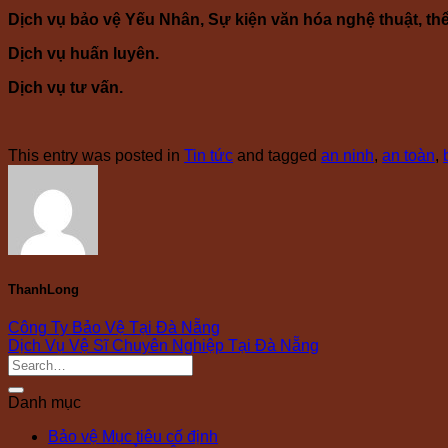
Dịch vụ bảo vệ Yếu Nhân, Sự kiện văn hóa nghệ thuật, thể 
Dịch vụ huấn luyên.
Dịch vụ tư vấn.
This entry was posted in
Tin tức
and tagged
an ninh
,
an toàn
,
ThanhLong
Công Ty Bảo Vệ Tại Đà Nẵng
Dịch Vụ Vệ Sĩ Chuyên Nghiệp Tại Đà Nẵng
Danh mục
Bảo vệ Mục tiêu cố định