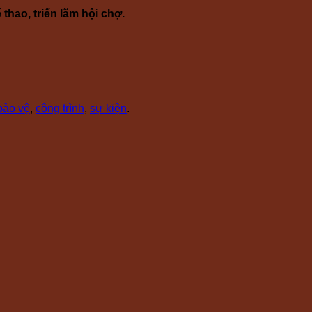
thao, triển lãm hội chợ.
bảo vệ
,
công trình
,
sự kiện
.