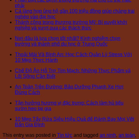
phải
Cả làng họp ủng hộ gần 100 triệu đồng giúp chàng trai
nghèo vào đại học
Thành công trong thương trường Mỹ: Bí quyết khởi
nghiệp và vượt qua các thách thức
Nơi đâu là lựa chọn tốt nhất? Kinh nghiệm chọn
trường và thành phố du học ở Trung Quốc
Thoải Mái Và Bình An: Học Cách Quản Lý Stress Với
10 Mẹo Thực Hành
Chế Độ Ăn Hỗ Trợ Tim Mạch: Những Thực Phẩm và
Lối Sống Cần Biết
An Toàn Trên Đường: Bảo Dưỡng Phanh Xe Hơi
Đúng Cách
Tận hưởng hương vị đặc trưng: Cách làm hủ tiếu
sườn heo tại gia
10 Mẹo Tẩy Rửa Siêu Hiệu Quả để Đánh Bay Mọi Vết
Bẩn Gia Đình
This entry was posted in
Tin tức
and tagged
an ninh
,
an toàn
,