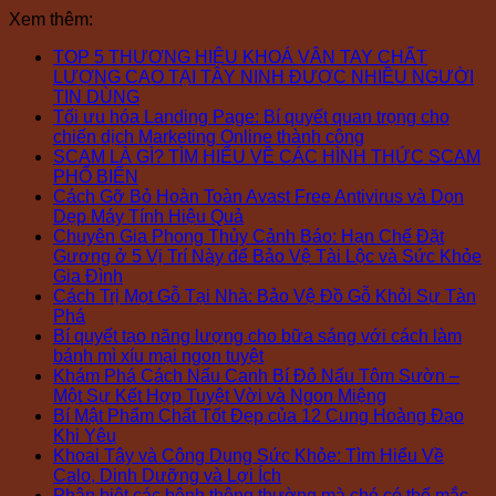
Xem thêm:
TOP 5 THƯƠNG HIỆU KHOÁ VÂN TAY CHẤT
LƯỢNG CAO TẠI TÂY NINH ĐƯỢC NHIỀU NGƯỜI
TIN DÙNG
Tối ưu hóa Landing Page: Bí quyết quan trọng cho
chiến dịch Marketing Online thành công
SCAM LÀ GÌ? TÌM HIỂU VỀ CÁC HÌNH THỨC SCAM
PHỔ BIẾN
Cách Gỡ Bỏ Hoàn Toàn Avast Free Antivirus và Dọn
Dẹp Máy Tính Hiệu Quả
Chuyên Gia Phong Thủy Cảnh Báo: Hạn Chế Đặt
Gương ở 5 Vị Trí Này để Bảo Vệ Tài Lộc và Sức Khỏe
Gia Đình
Cách Trị Mọt Gỗ Tại Nhà: Bảo Vệ Đồ Gỗ Khỏi Sự Tàn
Phá
Bí quyết tạo năng lượng cho bữa sáng với cách làm
bánh mì xíu mại ngon tuyệt
Khám Phá Cách Nấu Canh Bí Đỏ Nấu Tôm Sườn –
Một Sự Kết Hợp Tuyệt Vời và Ngon Miệng
Bí Mật Phẩm Chất Tốt Đẹp của 12 Cung Hoàng Đạo
Khi Yêu
Khoai Tây và Công Dụng Sức Khỏe: Tìm Hiểu Về
Calo, Dinh Dưỡng và Lợi Ích
Phân biệt các bệnh thông thường mà chó có thể mắc