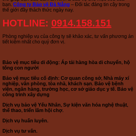
bạn.
Công ty Bảo vệ Đà Nẵng
– Đối tác đáng tin cậy trong
thế giới đầy thách thức ngày nay.
HOTLINE:
0914.158.151
Phòng nghiệp vụ của công ty sẽ khảo xác, tư vấn phương án
tiết kiệm nhất cho quý đơn vị.
Bảo vệ mục tiêu di động: Áp tải hàng hòa di chuyển, hộ
tống con người
Bảo vệ mục tiêu cố định: Cơ quan công sở, Nhà máy xí
nghiệp, văn phòng, tòa nhà, khách sạn. Bảo vệ bệnh
viện, ngân hàng, trường học, cơ sở giáo dục y tế. Bảo vệ
công trình xây dựng
Dịch vụ bảo vệ Yếu Nhân, Sự kiện văn hóa nghệ thuật,
thể thao, triển lãm hội chợ.
Dịch vụ huấn luyên.
Dịch vụ tư vấn.