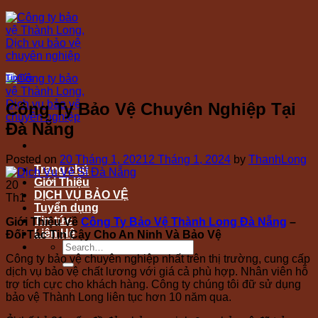
Skip
to
content
Tin tức
Công Ty Bảo Vệ Chuyên Nghiệp Tại
Đà Nẵng
Posted on
20 Tháng 1, 2021
2 Tháng 1, 2024
by
ThanhLong
Trang chủ
Giới Thiệu
20
DỊCH VỤ BẢO VỆ
Th1
Tuyển dụng
Tin tức
Giới Thiệu Về
Công Ty Bảo Vệ Thành Long Đà Nẵng
–
Liên Hệ
Đối Tác Tin Cậy Cho An Ninh Và Bảo Vệ
Công ty bảo vệ chuyên nghiệp nhất trên thị trường, cung cấp
dịch vụ bảo vệ chất lương với giá cả phù hợp. Nhân viên hỗ
trợ tích cực cho khách hàng. Công ty chúng tôi đữ sử dụng
bảo vệ Thành Long liên tục hơn 10 năm qua.