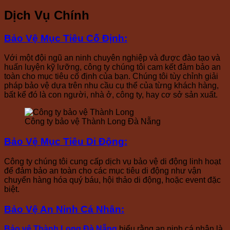
Dịch Vụ Chính
Bảo Vệ Mục Tiêu Cố Định
:
Với một đội ngũ an ninh chuyên nghiệp và được đào tạo và
huấn luyện kỹ lưỡng, công ty chúng tôi cam kết đảm bảo an
toàn cho mục tiêu cố định của bạn. Chúng tôi tùy chỉnh giải
pháp bảo vệ dựa trên nhu cầu cụ thể của từng khách hàng,
bất kể đó là con người, nhà ở, công ty, hay cơ sở sản xuất.
Công ty bảo vệ Thành Long Đà Nẵng
Bảo Vệ Mục Tiêu Di Động
:
Công ty chúng tôi cung cấp dịch vụ bảo vệ di động linh hoạt
để đảm bảo an toàn cho các mục tiêu di động như vận
chuyển hàng hóa quý báu, hội thảo di động, hoặc event đặc
biệt.
Bảo Vệ An Ninh Cá Nhân
:
Bảo vệ Thành Long Đà Nẵng
hiểu rằng an ninh cá nhân là