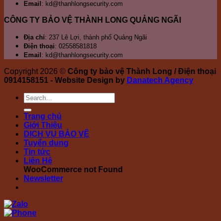
Email
: kd@thanhlongsecurity.com
CÔNG TY BẢO VỆ THÀNH LONG QUẢNG NGÃI
Địa chỉ
: 237 Lê Lợi, thành phố Quảng Ngãi
Điện thoại
: 02558581818
Email
: kd@thanhlongsecurity.com
Copyright 2026 ©
Công ty bảo vệ Thành Long / Điện thoại
0914158151 - Website Design by
Danatech Agency
Trang chủ
Giới Thiệu
DỊCH VỤ BẢO VỆ
Tuyển dụng
Tin tức
Liên Hệ
WooCommerce not Found
Newsletter