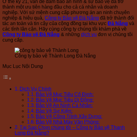
Ở thế kỷ 21, vấn đề đảm bảo an ninh & sự bảo vệ đã trở
thành một ưu tiên hàng đầu cho cả cá nhân và doanh
nghiệp. Với sứ mệnh cung cấp phương án an ninh chuyên
nghiệp & hiệu quả,
Công ty Bảo vệ Đà Nẵng
đã trở thành đối
tác an toàn và tin cậy của cộng đồng tại khu vực
Đà Nẵng
và
các tỉnh lân cận. Hãy cùng công ty chúng tôi khám phá về
Công ty Bảo vệ Đà Nẵng
& những
dịch vụ
đơn vị chúng tôi
cung cấp.
Công ty bảo vệ Thành Long Đà Nẵng
Mục Lục Nội Dung
Dịch Vụ Chính
Bảo Vệ Mục Tiêu Cố Định:
Bảo Vệ Mục Tiêu Di Động:
Bảo Vệ An Ninh Cá Nhân:
Bảo Vệ Sự Kiện:
Bảo Vệ Công Trình Xây Dựng:
Bảo Vệ Nhà Máy Văn Phòng:
Tại Sao Chọn chúng tôi – Công ty Bảo vệ Thanh
Long Đà Nẵng?