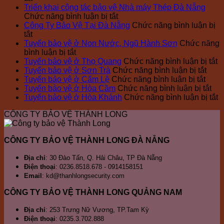
Giới
vệ
Triển khai công tác bảo vệ Nhà máy Thép Đà Nẵng
thiệu
ở
Du
Chức năng bình luận bị tắt
về
Triển
Khách
Công Ty Bảo Vệ Tại Đà Nẵng
Chức năng bình luận bị
Công
ở
khai
–
tắt
ty
Công
công
Công
Tuyển bảo vệ ở Non Nước, Ngũ Hành Sơn
Chức năng
bảo
Ty
ở
tác
ty
bình luận bị tắt
vệ
Bảo
Tuyển
bảo
Bảo
ở
Tuyển bảo vệ ở Thọ Quang
Chức năng bình luận bị tắt
Thành
Vệ
bảo
vệ
vệ
ở
T
Tuyển bảo vệ ở Sơn Trà
Chức năng bình luận bị tắt
Long
Tại
vệ
Nhà
Thành
ở
Tuyể
b
Tuyển bảo vệ ở Cẩm Lệ
Chức năng bình luận bị tắt
Đà
Đà
ở
máy
Long
Tuyể
bảo
ở
v
Tuyển bảo vệ ở Hòa Cầm
Chức năng bình luận bị tắt
Nẵng,
Nẵng
Non
Thép
bảo
vệ
Tu
ở
ở
Tuyển bảo vệ ở Hòa Khánh
Chức năng bình luận bị tắt
đơn
Nước,
Đà
vệ
ở
bả
T
T
CÔNG TY BẢO VỆ THÀNH LONG
vị
Ngũ
Nẵng
ở
Sơn
vệ
Q
b
bảo
Hành
Cẩm
Trà
ở
v
vệ
Sơn
Lệ
Hò
ở
CÔNG TY BẢO VỆ THÀNH LONG ĐÀ NẴNG
chuyên
Cầ
H
nghiệp
K
Địa chỉ
: 30 Đào Tấn, Q. Hải Châu, TP Đà Nẵng
Điện thoại
: 0236.8518.678 - 0914158151
Email
: kd@thanhlongsecurity.com
CÔNG TY BẢO VỆ THÀNH LONG QUẢNG NAM
Địa chỉ
: 253 Trưng Nữ Vương, TP.Tam Kỳ
Điện thoại
: 0235.3.702.888