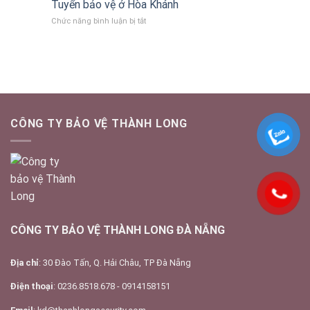
Lệ
Tuyển bảo vệ ở Hòa Khánh
vệ
ở
Chức năng bình luận bị tắt
ở
Tuyển
Hòa
bảo
Cầm
vệ
ở
Hòa
Khánh
CÔNG TY BẢO VỆ THÀNH LONG
CÔNG TY BẢO VỆ THÀNH LONG ĐÀ NẴNG
Địa chỉ
: 30 Đào Tấn, Q. Hải Châu, TP Đà Nẵng
Điện thoại
: 0236.8518.678 - 0914158151