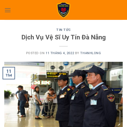
Skip
to
content
TIN TỨC
Dịch Vụ Vệ Sĩ Uy Tín Đà Nẵng
POSTED ON
11 THÁNG 4, 2022
BY
THANHLONG
11
Th4