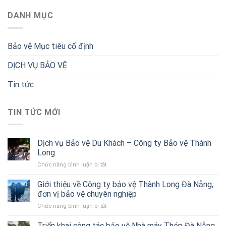
DANH MỤC
Bảo vệ Mục tiêu cố định
DỊCH VỤ BẢO VỆ
Tin tức
TIN TỨC MỚI
Dịch vụ Bảo vệ Du Khách – Công ty Bảo vệ Thành
Long
ở
Chức năng bình luận bị tắt
Dịch
vụ
Giới thiệu về Công ty bảo vệ Thành Long Đà Nẵng,
Bảo
đơn vị bảo vệ chuyên nghiệp
vệ
ở
Chức năng bình luận bị tắt
Du
Giới
Khách
thiệu
Triển khai công tác bảo vệ Nhà máy Thép Đà Nẵng
–