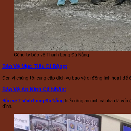
Công ty bảo vệ Thành Long Đà Nẵng
Bảo Vệ Mục Tiêu Di Động
:
Đơn vị chúng tôi cung cấp dịch vụ bảo vệ di động linh hoạt để
Bảo Vệ An Ninh Cá Nhân
:
Bảo vệ Thành Long Đà Nẵng
hiểu rằng an ninh cá nhân là vấn
đình.