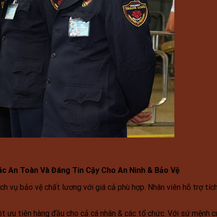
ác An Toàn Và Đáng Tin Cậy Cho An Ninh & Bảo Vệ
ch vụ bảo vệ chất lương với giá cả phù hợp. Nhân viên hỗ trợ tí
ột ưu tiên hàng đầu cho cả cá nhân & các tổ chức. Với sứ mệnh 