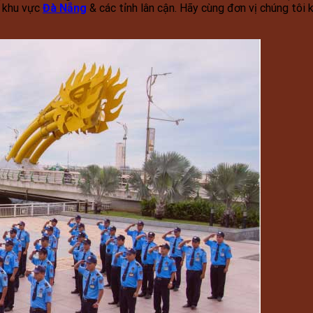
i khu vực
Đà Nẵng
& các tỉnh lân cận. Hãy cùng đơn vị chúng tôi