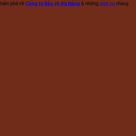
 khám phá về
Công ty Bảo vệ Đà Nẵng
& những
dịch vụ
chúng