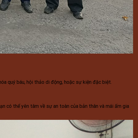
óa quý báu, hội thảo di động, hoặc sự kiện đặc biệt.
 bạn có thể yên tâm về sự an toàn của bản thân và mái ấm gia