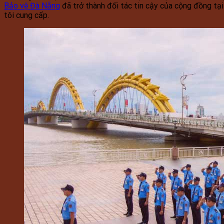
Bảo vệ Đà Nẵng
đã trở thành đối tác tin cậy của cộng đồng tạ
tôi cung cấp.