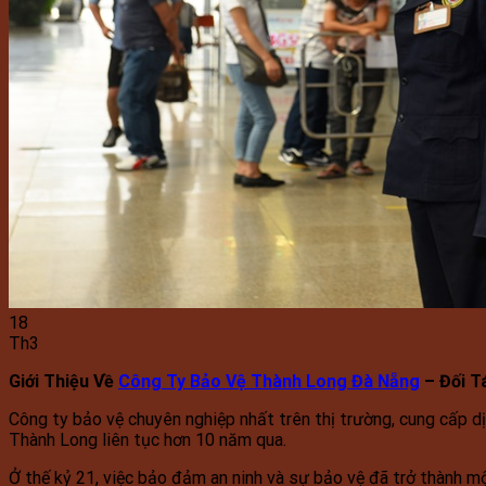
18
Th3
Giới Thiệu Về
Công Ty Bảo Vệ Thành Long Đà Nẵng
– Đối T
Công ty bảo vệ chuyên nghiệp nhất trên thị trường, cung cấp dị
Thành Long liên tục hơn 10 năm qua.
Ở thế kỷ 21, việc bảo đảm an ninh và sự bảo vệ đã trở thành m