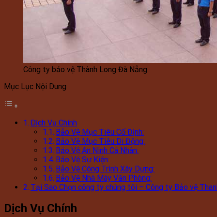
Công ty bảo vệ Thành Long Đà Nẵng
Mục Lục Nội Dung
Dịch Vụ Chính
Bảo Vệ Mục Tiêu Cố Định:
Bảo Vệ Mục Tiêu Di Động:
Bảo Vệ An Ninh Cá Nhân:
Bảo Vệ Sự Kiện:
Bảo Vệ Công Trình Xây Dựng:
Bảo Vệ Nhà Máy Văn Phòng:
Tại Sao Chọn công ty chúng tôi – Công ty Bảo vệ Tha
Dịch Vụ Chính