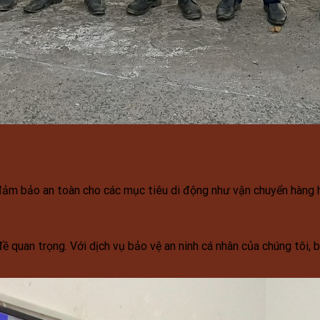
 đảm bảo an toàn cho các mục tiêu di động như vận chuyển hàng h
 đề quan trọng. Với dịch vụ bảo vệ an ninh cá nhân của chúng tôi,