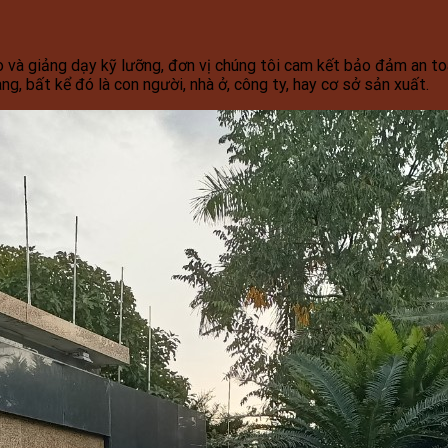
 và giảng dạy kỹ lưỡng, đơn vị chúng tôi cam kết bảo đảm an toà
, bất kể đó là con người, nhà ở, công ty, hay cơ sở sản xuất.