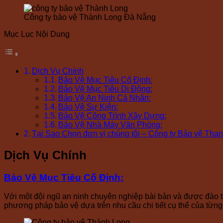
Công ty bảo vệ Thành Long Đà Nẵng
Mục Lục Nội Dung
Dịch Vụ Chính
Bảo Vệ Mục Tiêu Cố Định:
Bảo Vệ Mục Tiêu Di Động:
Bảo Vệ An Ninh Cá Nhân:
Bảo Vệ Sự Kiện:
Bảo Vệ Công Trình Xây Dựng:
Bảo Vệ Nhà Máy Văn Phòng:
Tại Sao Chọn đơn vị chúng tôi – Công ty Bảo vệ Th
Dịch Vụ Chính
Bảo Vệ Mục Tiêu Cố Định
:
Với một đội ngũ an ninh chuyên nghiệp bài bản và được đào tạ
phương pháp bảo vệ dựa trên nhu cầu chi tiết cụ thể của từng 