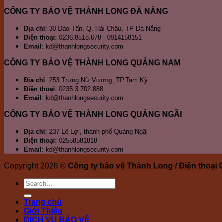
Lệ
Hò
ở
CÔNG TY BẢO VỆ THÀNH LONG ĐÀ NẴNG
Cầ
H
K
Địa chỉ
: 30 Đào Tấn, Q. Hải Châu, TP Đà Nẵng
Điện thoại
: 0236.8518.678 - 0914158151
Email
: kd@thanhlongsecurity.com
CÔNG TY BẢO VỆ THÀNH LONG QUẢNG NAM
Địa chỉ
: 253 Trưng Nữ Vương, TP.Tam Kỳ
Điện thoại
: 0235.3.702.888
Email
: kd@thanhlongsecurity.com
CÔNG TY BẢO VỆ THÀNH LONG QUẢNG NGÃI
Địa chỉ
: 237 Lê Lợi, thành phố Quảng Ngãi
Điện thoại
: 02558581818
Email
: kd@thanhlongsecurity.com
Copyright 2026 ©
Công ty bảo vệ Thành Long / Điện thoại
Trang chủ
Giới Thiệu
DỊCH VỤ BẢO VỆ