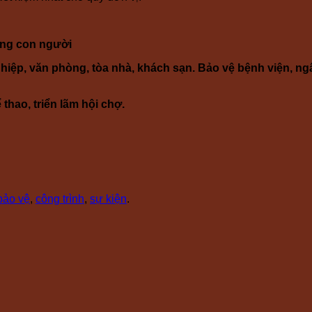
tống con người
hiệp, văn phòng, tòa nhà, khách sạn. Bảo vệ bệnh viện, ng
thao, triển lãm hội chợ.
bảo vệ
,
công trình
,
sự kiện
.