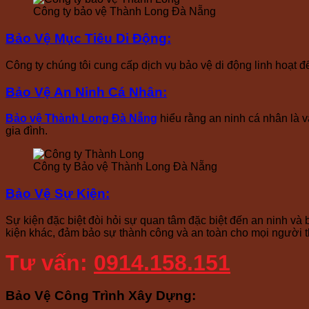
Công ty bảo vệ Thành Long Đà Nẵng
Bảo Vệ Mục Tiêu Di Động
:
Công ty chúng tôi cung cấp dịch vụ bảo vệ di động linh hoạt 
Bảo Vệ An Ninh Cá Nhân
:
Bảo vệ Thành Long Đà Nẵng
hiểu rằng an ninh cá nhân là v
gia đình.
Công ty Bảo vệ Thành Long Đà Nẵng
Bảo Vệ Sự Kiện
:
Sự kiện đặc biệt đòi hỏi sự quan tâm đặc biệt đến an ninh và b
kiện khác, đảm bảo sự thành công và an toàn cho mọi người 
Tư vấn:
0914.158.151
Bảo Vệ Công Trình Xây Dựng
: